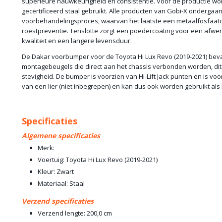
superieure nauwkeurigheid en consistentie. Voor de productie word
gecertificeerd staal gebruikt. Alle producten van Gobi-X ondergaa
voorbehandelingsproces, waarvan het laatste een metaalfosfaatc
roestpreventie. Tenslotte zorgt een poedercoating voor een afwe
kwaliteit en een langere levensduur.
De Dakar voorbumper voor de Toyota Hi Lux Revo (2019-2021) bev
montagebeugels die direct aan het chassis verbonden worden, di
stevigheid. De bumper is voorzien van Hi-Lift Jack punten en is v
van een lier (niet inbegrepen) en kan dus ook worden gebruikt als
Specificaties
Algemene specificaties
Merk:
Voertuig: Toyota Hi Lux Revo (2019-2021)
Kleur: Zwart
Materiaal: Staal
Verzend specificaties
Verzend lengte: 200,0 cm