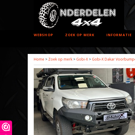
WEBSHOP
ZOEK OP MERK
INFORMATIE
Home
>
Zoek op merk
>
Gobi-X
>
Gobi-X Dakar Voorbumper