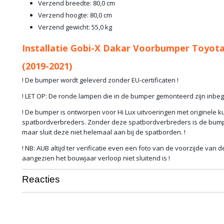
Verzend breedte: 80,0 cm
Verzend hoogte: 80,0 cm
Verzend gewicht: 55,0 kg
Installatie Gobi-X Dakar Voorbumper Toyota
(2019-2021)
! De bumper wordt geleverd zonder EU-certificaten !
! LET OP: De ronde lampen die in de bumper gemonteerd zijn inbeg
! De bumper is ontworpen voor Hi Lux uitvoeringen met originele k
spatbordverbreders. Zonder deze spatbordverbreders is de bump
maar sluit deze niet helemaal aan bij de spatborden. !
! NB: AUB altijd ter verificatie even een foto van de voorzijde van d
aangezien het bouwjaar verloop niet sluitend is !
Reacties