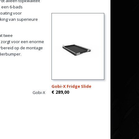
t alleen topkwaliteit
n een 6-bads
oating voor
rking van superieure
at twee
t zorgt voor een enorme
oorbereid op de montage
 lierbumper.
Gobi-X Fridge Slide
€ 289,00
Gobi-X