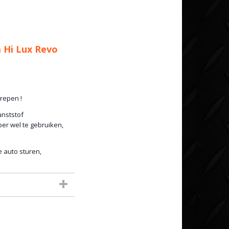
 Hi Lux Revo
repen !
unststof
er wel te gebruiken,
e auto sturen,