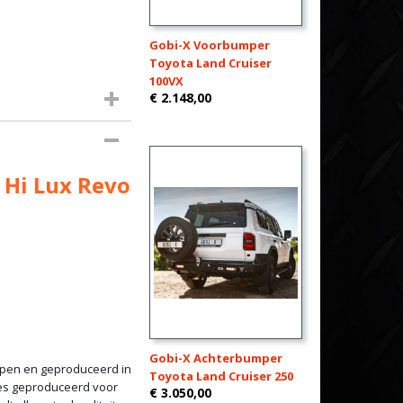
Gobi-X Voorbumper
Toyota Land Cruiser
100VX
€ 2.148,00
 Hi Lux Revo
Gobi-X Achterbumper
rpen en geproduceerd in
Toyota Land Cruiser 250
nes geproduceerd voor
€ 3.050,00