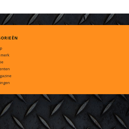
GORIEËN
p
 merk
ie
enten
gazine
ingen
© 2026 www.onderdelen4x4.nl - Powered by Shoppagina.nl