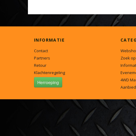
INFORMATIE
CATE
Contact
Websho
Partners
Zoek op
Retour
Informat
Klachtenregeling
Evenem
4WD Ma
Herroeping
Aanbied