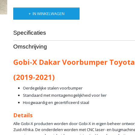
IN WINKELWAGEN
Specificaties
Productcode leverancier
GX-FB-THR-DKR
Omschrijving
Bruto gewicht
55,00 Kg
Gobi-X Dakar Voorbumper Toyota
(2019-2021)
Oerdegelijke stalen voorbumper
Standaard met montagemogelijkheid voor lier
Hoogwaardig en gecertificeerd staal
Details
Alle Gobi-X producten worden door Gobi-X in eigen beheer ontwo
Zuid-Afrika. De onderdelen worden met CNC laser- en buigmachi