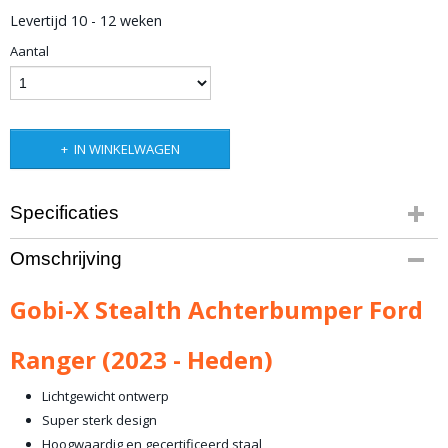
Levertijd 10 - 12 weken
Aantal
IN WINKELWAGEN
Specificaties
Productcode leverancier
Omschrijving
GX-SRB-FR-23
Bruto gewicht
Gobi-X Stealth Achterbumper Ford
55,00 Kg
Ranger (2023 - Heden)
Lichtgewicht ontwerp
Super sterk design
Hoogwaardig en gecertificeerd staal