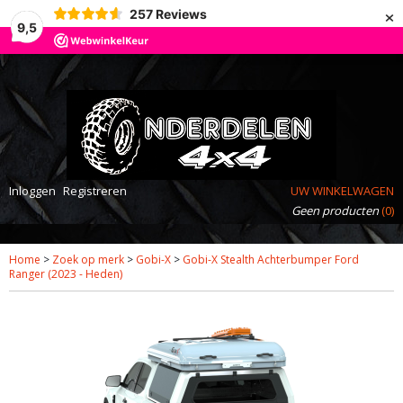
×
257
Reviews
9,5
Inloggen
Registreren
UW WINKELWAGEN
Geen producten
(0)
Home
>
Zoek op merk
>
Gobi-X
>
Gobi-X Stealth Achterbumper Ford
Ranger (2023 - Heden)