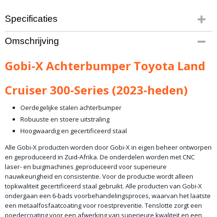
Specificaties
Productcode leverancier
Omschrijving
GX-RB-TLC300
Bruto gewicht
Gobi-X Achterbumper Toyota Land
55,00 Kg
Cruiser 300-Series (2023-heden)
Oerdegelijke stalen achterbumper
Robuuste en stoere uitstraling
Hoogwaardig en gecertificeerd staal
Alle Gobi-X producten worden door Gobi-X in eigen beheer ontworpen
en geproduceerd in Zuid-Afrika. De onderdelen worden met CNC
laser- en buigmachines geproduceerd voor superieure
nauwkeurigheid en consistentie. Voor de productie wordt alleen
topkwaliteit gecertificeerd staal gebruikt. Alle producten van Gobi-X
ondergaan een 6-bads voorbehandelingsproces, waarvan het laatste
een metaalfosfaatcoating voor roestpreventie. Tenslotte zorgt een
poedercoating voor een afwerking van superieure kwaliteit en een