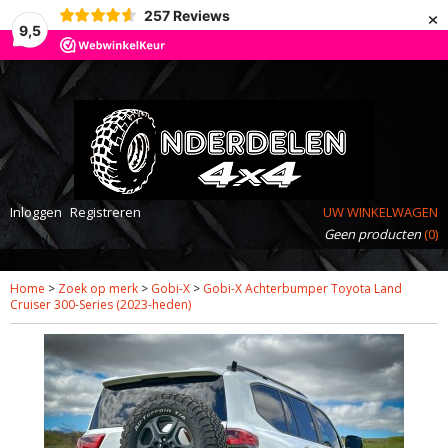
×
257
Reviews
9,5
Inloggen
Registreren
UW WINKELWAGEN
Geen producten
(0)
Home
>
Zoek op merk
>
Gobi-X
>
Gobi-X Achterbumper Toyota Land
Cruiser 300-Series (2023-heden)