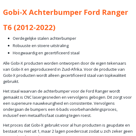
Bruto gewicht
Gobi-X Achterbumper Ford Ranger
55,00 Kg
T6 (2012-2022)
Oerdegelijke stalen achterbumper
Robuuste en stoere uitstraling
Hoogwaardig en gecertificeerd staal
Alle Gobi-X producten worden ontworpen door de eigen tekenaars
van Gobi-X en geproduceerd in Zuid-Afrika. Voor de productie van
Gobi-X producten wordt alleen gecertificeerd staal van topkwaliteit
gebruikt.
Het staal waarvan de achterbumper voor de Ford Ranger wordt
gemaakt is CNC lasergesneden en vervolgens gebogen. Dit zorgt voor
een superieure nauwkeurigheid en consistentie. Vervolgens
ondergaan de bumpers een 6-bads voorbehandelingsproces,
inclusief een metaalfosfaat coating tegen roest.
Het proces dat Gobi-X gebruikt voor al hun producten is geupdate en
bestaat nu niet uit 1, maar 2 lagen poedercoat zodat u zich zeker geen