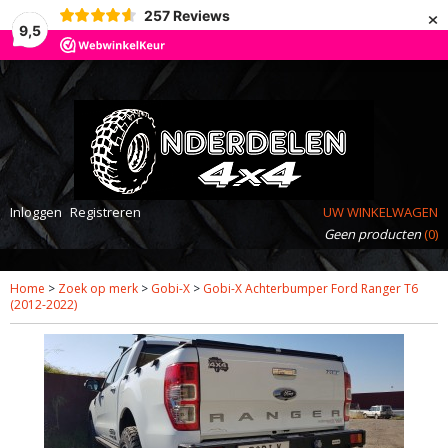
×
257
Reviews
9,5
Inloggen
Registreren
UW WINKELWAGEN
Geen producten
(0)
Home
>
Zoek op merk
>
Gobi-X
>
Gobi-X Achterbumper Ford Ranger T6
(2012-2022)