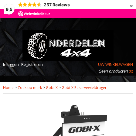
×
257
Reviews
9,5
Inloggen
Registreren
UW WINKELWAGEN
Geen producten
(0)
Home
>
Zoek op merk
>
Gobi-X
>
Gobi-X Reservewieldrager