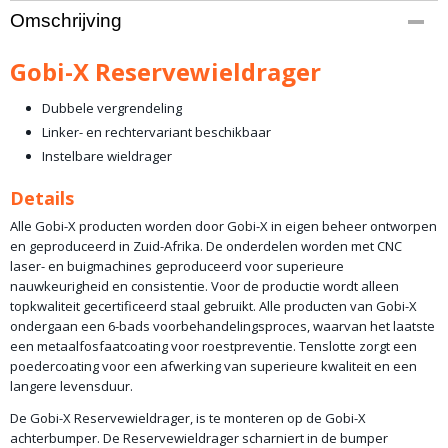
Productcode leverancier
Omschrijving
GX-SWC
Bruto gewicht
Gobi-X Reservewieldrager
20,00 Kg
Dubbele vergrendeling
Linker- en rechtervariant beschikbaar
Instelbare wieldrager
Details
Alle Gobi-X producten worden door Gobi-X in eigen beheer ontworpen
en geproduceerd in Zuid-Afrika. De onderdelen worden met CNC
laser- en buigmachines geproduceerd voor superieure
nauwkeurigheid en consistentie. Voor de productie wordt alleen
topkwaliteit gecertificeerd staal gebruikt. Alle producten van Gobi-X
ondergaan een 6-bads voorbehandelingsproces, waarvan het laatste
een metaalfosfaatcoating voor roestpreventie. Tenslotte zorgt een
poedercoating voor een afwerking van superieure kwaliteit en een
langere levensduur.
De Gobi-X Reservewieldrager, is te monteren op de Gobi-X
achterbumper. De Reservewieldrager scharniert in de bumper