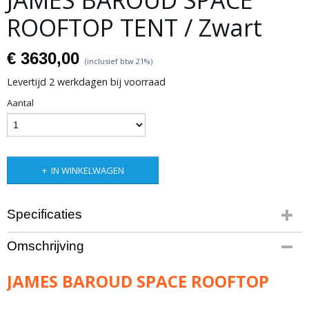
JAMES BAROUD SPACE
ROOFTOP TENT / Zwart
€ 3630,00
(inclusief btw 21%)
Levertijd 2 werkdagen bij voorraad
Aantal
IN WINKELWAGEN
Specificaties
Productcode leverancier
Omschrijving
TENT171
Netto gewicht
JAMES BAROUD SPACE ROOFTOP
65,00 Kg
Bruto gewicht