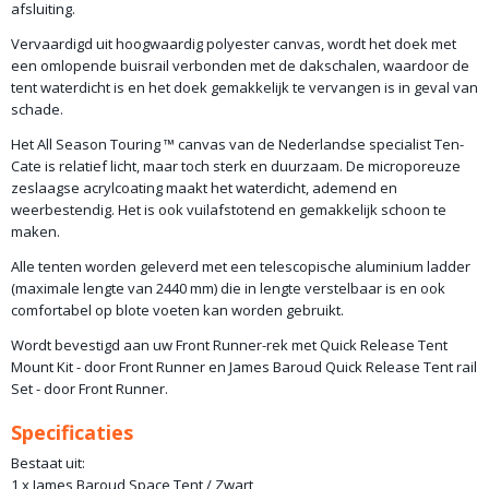
afsluiting.
Vervaardigd uit hoogwaardig polyester canvas, wordt het doek met
een omlopende buisrail verbonden met de dakschalen, waardoor de
tent waterdicht is en het doek gemakkelijk te vervangen is in geval van
schade.
Het All Season Touring ™ canvas van de Nederlandse specialist Ten-
Cate is relatief licht, maar toch sterk en duurzaam. De microporeuze
zeslaagse acrylcoating maakt het waterdicht, ademend en
weerbestendig. Het is ook vuilafstotend en gemakkelijk schoon te
maken.
Alle tenten worden geleverd met een telescopische aluminium ladder
(maximale lengte van 2440 mm) die in lengte verstelbaar is en ook
comfortabel op blote voeten kan worden gebruikt.
Wordt bevestigd aan uw Front Runner-rek met Quick Release Tent
Mount Kit - door Front Runner en James Baroud Quick Release Tent rail
Set - door Front Runner.
Specificaties
Bestaat uit:
1 x James Baroud Space Tent / Zwart