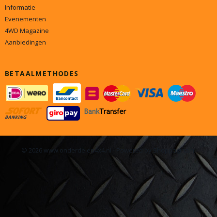
Informatie
Evenementen
4WD Magazine
Aanbiedingen
BETAALMETHODES
© 2026 www.onderdelen4x4.nl - Powered by Shoppagina.nl