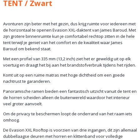
TENT / Zwart
68,00 Kg
Avonturen zijn beter met het gezin, dus krijg ruimte voor iedereen met
de horizontaal te openen Evasion XXL-daktent van James Baroud. Met
zijn grotere binnenruimte kun je comfortabel rechtop zitten in de hele
tent terwijl je geniet van het comfort en de kwaliteit waar James
Baroud om bekend staat.
Met een profiel van 335 mm (13,2 inch) ziet het er geweldig uit op elk
voertuig en draagt het bij aan het brandstofverbruik tijdens het rijden.
Komt uit op een ruime matras met hoge dichtheid om een goede
nachtrust te garanderen.
Panoramische ramen bieden een fantastisch uitzicht vanuit de tent en
de horren scheiden alleen de buitenwereld waardoor het interieur
veel groter aanvoelt.
Om de privacy te beschermen loopt de onderrand van het raam iets
omhoog.
De Evasion XXL Rooftop is voorzien van drie ingangen, dit zijn allemaal
dubbellaagse deuren met horren en klittenband voor volledige