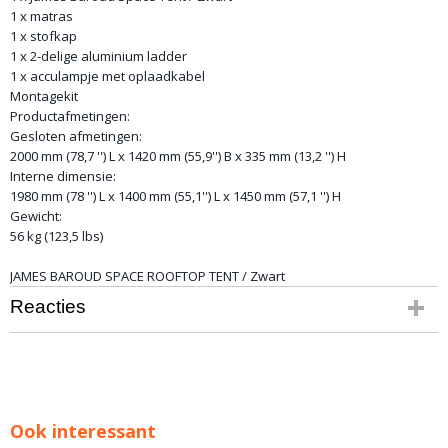
1 x matras
1 x stofkap
1 x 2-delige aluminium ladder
1 x acculampje met oplaadkabel
Montagekit
Productafmetingen:
Gesloten afmetingen:
2000 mm (78,7 '') L x 1420 mm (55,9'') B x 335 mm (13,2 '') H
Interne dimensie:
1980 mm (78 '') L x 1400 mm (55,1'') L x 1450 mm (57,1 '') H
Gewicht:
56 kg (123,5 lbs)
JAMES BAROUD SPACE ROOFTOP TENT / Zwart
Reacties
Ook interessant