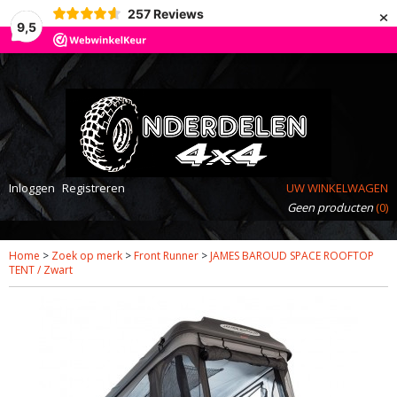
×
257
Reviews
9,5
Inloggen
Registreren
UW WINKELWAGEN
Geen producten
(0)
Home
>
Zoek op merk
>
Front Runner
>
JAMES BAROUD SPACE ROOFTOP
TENT / Zwart