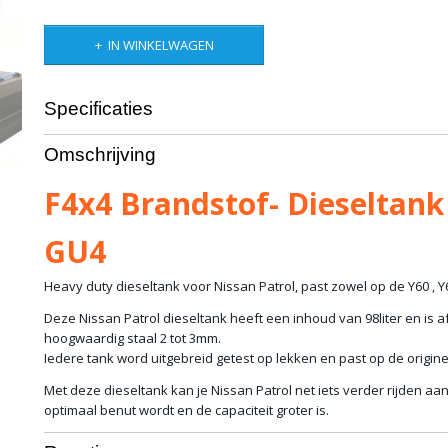
IN WINKELWAGEN
Specificaties
Productcode
10-592
Omschrijving
Bruto gewicht
31,00 Kg
F4x4 Brandstof- Dieseltank
GU4
Heavy duty dieseltank voor Nissan Patrol, past zowel op de Y60 , 
Deze Nissan Patrol dieseltank heeft een inhoud van 98liter en is a
hoogwaardig staal 2 tot 3mm.
Iedere tank word uitgebreid getest op lekken en past op de origi
Met deze dieseltank kan je Nissan Patrol net iets verder rijden aa
optimaal benut wordt en de capaciteit groter is.