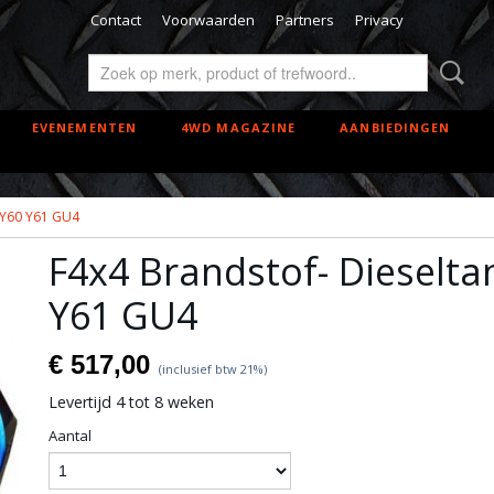
Contact
Voorwaarden
Partners
Privacy
EVENEMENTEN
4WD MAGAZINE
AANBIEDINGEN
 Y60 Y61 GU4
F4x4 Brandstof- Dieselta
Y61 GU4
€ 517,00
(inclusief btw 21%)
Levertijd 4 tot 8 weken
Aantal