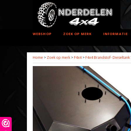
WEBSHOP
ZOEK OP MERK
INFORMATIE
Home
>
Zoek op merk
>
F4x4
>
F4x4 Brandstof- Dieseltank