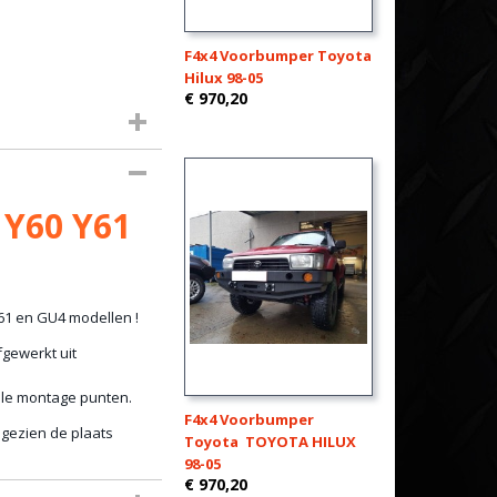
F4x4 Voorbumper Toyota
Hilux 98-05
€ 970,20
 Y60 Y61
Y61 en GU4 modellen !
fgewerkt uit
nele montage punten.
F4x4 Voorbumper
ngezien de plaats
Toyota TOYOTA HILUX
98-05
€ 970,20