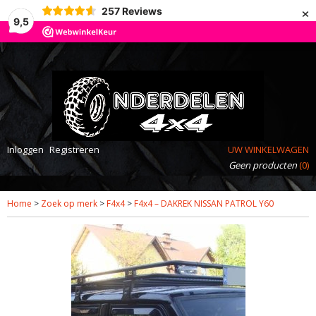
×
257
Reviews
9,5
Inloggen
Registreren
UW WINKELWAGEN
Geen producten
(0)
Home
>
Zoek op merk
>
F4x4
>
F4x4 – DAKREK NISSAN PATROL Y60