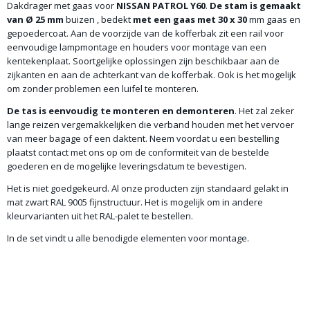
Dakdrager met gaas voor
NISSAN PATROL Y60
.
De stam is gemaakt
van Ø 25 mm
buizen , bedekt
met een gaas met 30 x 30
mm gaas en
gepoedercoat. Aan de voorzijde van de kofferbak zit een rail voor
eenvoudige lampmontage en houders voor montage van een
kentekenplaat. Soortgelijke oplossingen zijn beschikbaar aan de
zijkanten en aan de achterkant van de kofferbak. Ook is het mogelijk
om zonder problemen een luifel te monteren.
De tas is eenvoudig te monteren
en
demonteren
. Het zal zeker
lange reizen vergemakkelijken die verband houden met het vervoer
van meer bagage of een daktent. Neem voordat u een bestelling
plaatst contact met ons op om de conformiteit van de bestelde
goederen en de mogelijke leveringsdatum te bevestigen.
Het is niet goedgekeurd. Al onze producten zijn standaard gelakt in
mat zwart RAL 9005 fijnstructuur. Het is mogelijk om in andere
kleurvarianten uit het RAL-palet te bestellen.
In de set vindt u alle benodigde elementen voor montage.