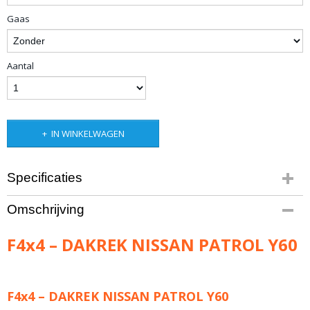
Gaas
Aantal
IN WINKELWAGEN
Specificaties
Productcode leverancier
Omschrijving
N/B
Netto gewicht
F4x4 – DAKREK NISSAN PATROL Y60
31,00 Kg
F4x4 – DAKREK NISSAN PATROL Y60