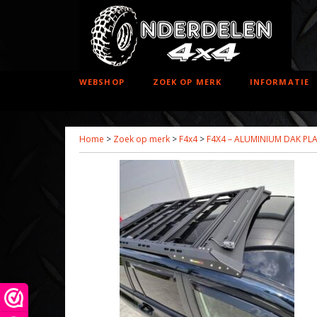
WEBSHOP
ZOEK OP MERK
INFORMATIE
Home
>
Zoek op merk
>
F4x4
>
F4X4 – ALUMINIUM DAK PL