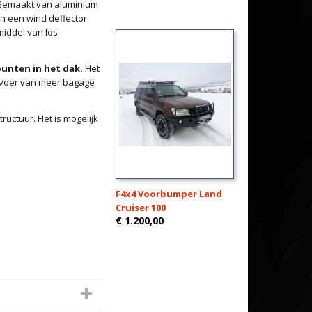
Gemaakt van aluminium
an een wind deflector
iddel van los
unten in het dak.
Het
rvoer van meer bagage
ructuur. Het is mogelijk
F4x4 Voorbumper Land
Cruiser 100
€ 1.200,00