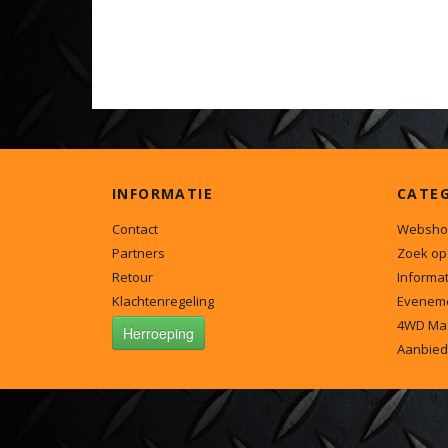
INFORMATIE
CATE
Contact
Websho
Partners
Zoek op
Retour
Informat
Klachtenregeling
Evenem
4WD Ma
Herroeping
Aanbied