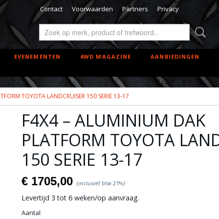
Contact
Voorwaarden
Partners
Privacy
EVENEMENTEN
4WD MAGAZINE
AANBIEDINGEN
ATFORM TOYOTA LANDCRUISER 150 SERIE 13-17
F4X4 – ALUMINIUM DAK
PLATFORM TOYOTA LAND
150 SERIE 13-17
€ 1705,00
(inclusief btw 21%)
Levertijd 3 tot 6 weken/op aanvraag.
Aantal