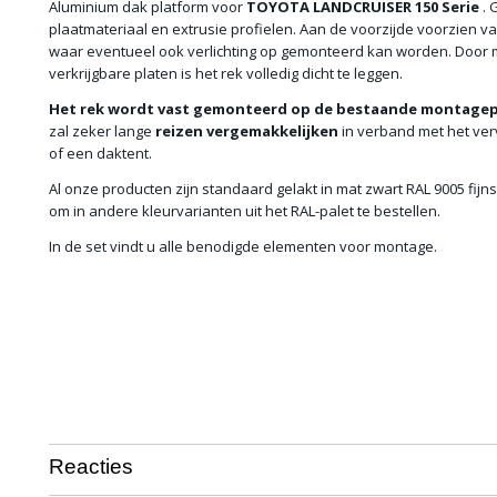
Aluminium dak platform voor
TOYOTA LANDCRUISER 150 Serie
. 
plaatmateriaal en extrusie profielen. Aan de voorzijde voorzien v
waar eventueel ook verlichting op gemonteerd kan worden. Door m
verkrijgbare platen is het rek volledig dicht te leggen.
Het rek wordt vast gemonteerd op de bestaande montagep
zal zeker lange
reizen
vergemakkelijken
in verband met het ve
of een daktent.
Al onze producten zijn standaard gelakt in mat zwart RAL 9005 fijnst
om in andere kleurvarianten uit het RAL-palet te bestellen.
In de set vindt u alle benodigde elementen voor montage.
Reacties