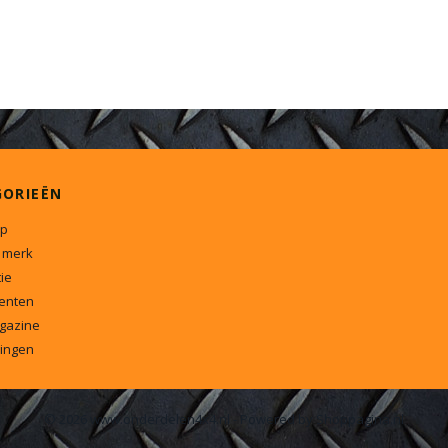
GORIEËN
p
 merk
ie
enten
gazine
ingen
© 2026 www.onderdelen4x4.nl - Powered by Shoppagina.nl