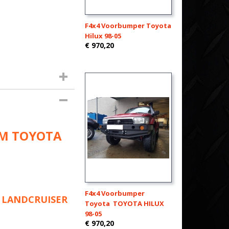
F4x4 Voorbumper Toyota
Hilux 98-05
€ 970,20
RM TOYOTA
F4x4 Voorbumper
 LANDCRUISER
Toyota TOYOTA HILUX
98-05
€ 970,20