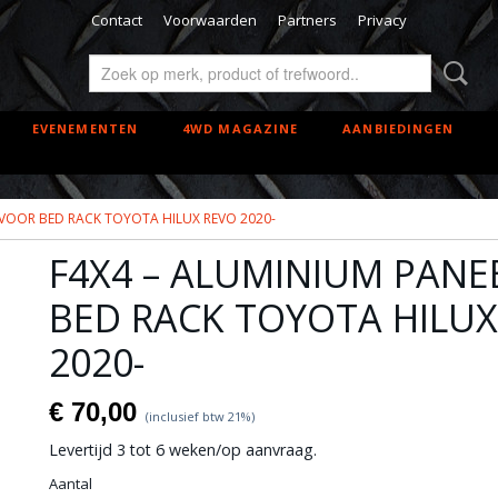
Contact
Voorwaarden
Partners
Privacy
EVENEMENTEN
4WD MAGAZINE
AANBIEDINGEN
 VOOR BED RACK TOYOTA HILUX REVO 2020-
F4X4 – ALUMINIUM PANE
BED RACK TOYOTA HILUX
2020-
€ 70,00
(inclusief btw 21%)
Levertijd 3 tot 6 weken/op aanvraag.
Aantal