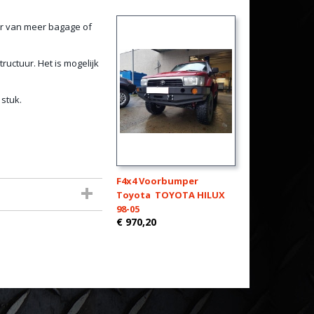
er van meer bagage of
ructuur. Het is mogelijk
 stuk.
F4x4 Voorbumper
Toyota TOYOTA HILUX
98-05
€ 970,20