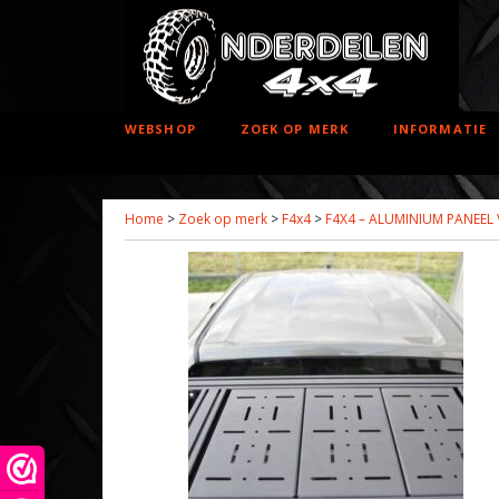
WEBSHOP
ZOEK OP MERK
INFORMATIE
Home
>
Zoek op merk
>
F4x4
>
F4X4 – ALUMINIUM PANEEL