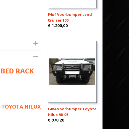
F4x4 Voorbumper Land
Cruiser 100
€ 1.200,00
 BED RACK
K TOYOTA HILUX
F4x4 Voorbumper Toyota
Hilux 98-05
€ 970,20
.