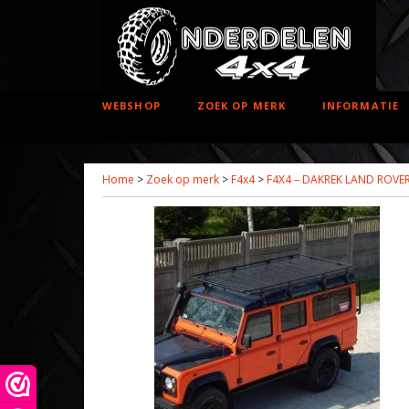
WEBSHOP
ZOEK OP MERK
INFORMATIE
Home
>
Zoek op merk
>
F4x4
>
F4X4 – DAKREK LAND ROVER