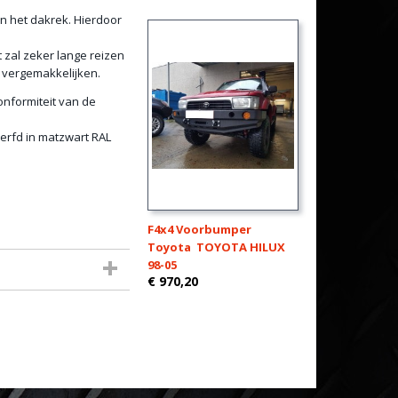
an het dakrek. Hierdoor
t zal zeker lange reizen
 vergemakkelijken.
onformiteit van de
erfd in matzwart RAL
F4x4 Voorbumper
Toyota TOYOTA HILUX
98-05
€ 970,20