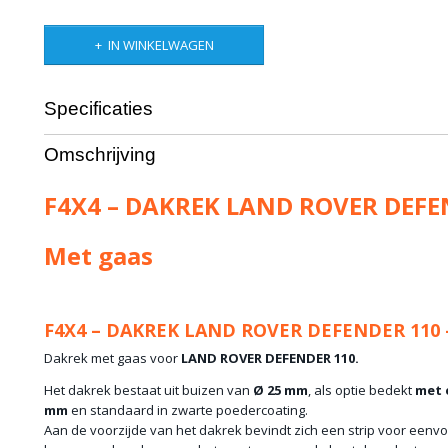
IN WINKELWAGEN
Specificaties
Productcode leverancier
F4x4-RRAS
Omschrijving
Netto gewicht
31,00 Kg
F4X4 – DAKREK LAND ROVER DEFE
Met gaas
F4X4 – DAKREK LAND ROVER DEFENDER 110 
Dakrek met gaas voor
LAND ROVER DEFENDER 110.
Het dakrek bestaat uit buizen van
Ø 25 mm
, als optie bedekt
met e
mm
en standaard in zwarte poedercoating.
Aan de voorzijde van het dakrek bevindt zich een strip voor eenvou