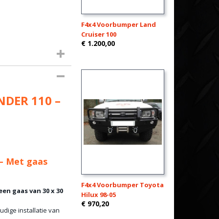
F4x4 Voorbumper Land
Cruiser 100
€ 1.200,00
NDER 110 –
– Met gaas
F4x4 Voorbumper Toyota
en gaas van 30 x 30
Hilux 98-05
€ 970,20
dige installatie van