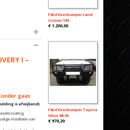
F4x4 Voorbumper Land
Cruiser 100
€ 1.200,00
VERY I –
Zonder gaas
elding is afwijkend)
F4x4 Voorbumper Toyota
poedercoating.
Hilux 98-05
dige installatie van
€ 970,20