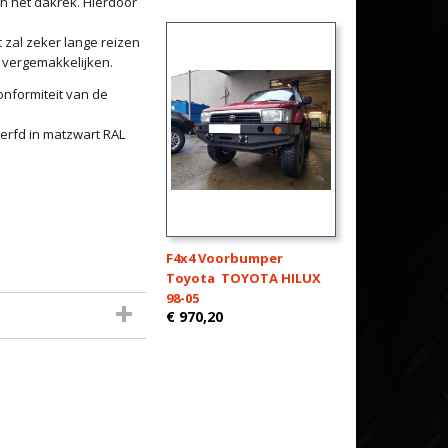
an het dakrek. Hierdoor
t zal zeker lange reizen
 vergemakkelijken.
onformiteit van de
erfd in matzwart RAL
F4x4 Voorbumper
Toyota TOYOTA HILUX
98-05
€ 970,20