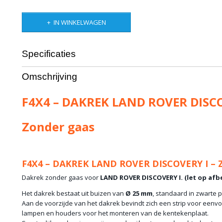
IN WINKELWAGEN
Specificaties
Productcode leverancier
F4x4-X4
Omschrijving
Netto gewicht
31,00 Kg
F4X4 – DAKREK LAND ROVER DISCO
Zonder gaas
F4X4 – DAKREK LAND ROVER DISCOVERY I – 
Dakrek zonder gaas voor
LAND ROVER DISCOVERY I. (let op afbe
Het dakrek bestaat uit buizen van
Ø 25 mm
, standaard in zwarte 
Aan de voorzijde van het dakrek bevindt zich een strip voor eenvou
lampen en houders voor het monteren van de kentekenplaat.