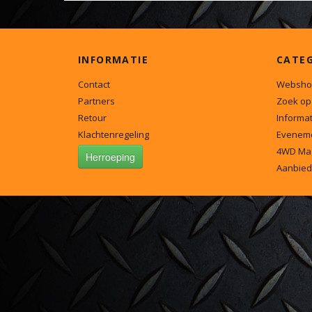
INFORMATIE
CATE
Contact
Websho
Partners
Zoek op
Retour
Informat
Klachtenregeling
Evenem
4WD Ma
Herroeping
Aanbied