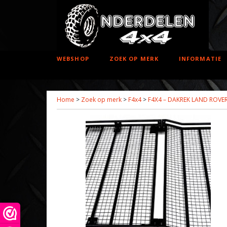
WEBSHOP
ZOEK OP MERK
INFORMATIE
Home
>
Zoek op merk
>
F4x4
>
F4X4 – DAKREK LAND ROVER