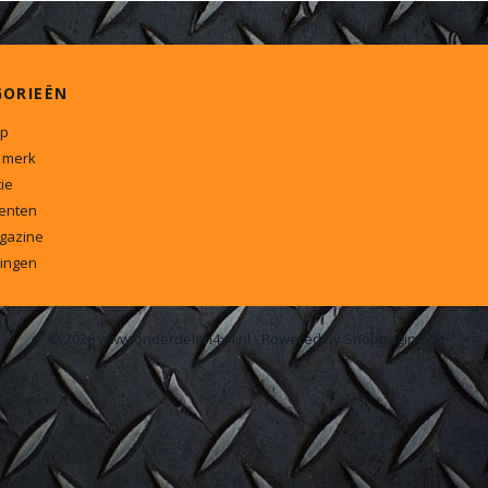
GORIEËN
p
 merk
ie
enten
gazine
ingen
© 2026 www.onderdelen4x4.nl - Powered by Shoppagina.nl