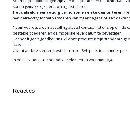
Soortgelijke oplossingen zijn aan de zijkanten en de achterkant v
kunt u gemakkelijk een awning installeren.
Het dakrek is
eenvoudig te monteren en te demonteren
. He
met betrekking tot het vervoeren van meer bagage of een daktent
Neem voordat u een bestelling plaatst contact met ons op om de c
bestelde goederen en de mogelijke leverdatum te bevestigen.
Het heeft geen goedkeuring. Al onze producten zijn standaard gev
9005.
U kunt andere kleuren bestellen in het RAL-palet tegen meer prijs.
In de set vindt u alle benodigde elementen voor montage
Reacties