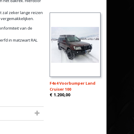
an het dakrek. Hierdoor
t zal zeker lange reizen
 vergemakkelijken.
onformiteit van de
erfd in matzwart RAL
F4x4 Voorbumper Land
Cruiser 100
€ 1.200,00