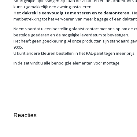
Soortgelijke oplossingen zijn aan de zijkanten en de achterkant v
kunt u gemakkelijk een awning installeren.
Het dakrek is
eenvoudig te monteren en te demonteren
. He
met betrekking tot het vervoeren van meer bagage of een daktent
Neem voordat u een bestelling plaatst contact met ons op om de c
bestelde goederen en de mogelijke leverdatum te bevestigen.
Het heeft geen goedkeuring. Al onze producten zijn standaard gev
9005.
U kunt andere kleuren bestellen in het RAL-palet tegen meer prijs.
In de set vindt u alle benodigde elementen voor montage.
Reacties