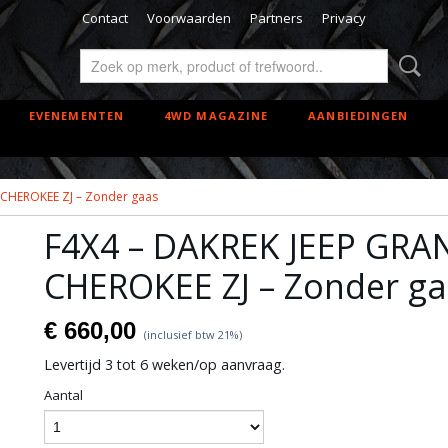
Contact
Voorwaarden
Partners
Privacy
EVENEMENTEN
4WD MAGAZINE
AANBIEDINGEN
 CHEROKEE ZJ – Zonder gaas
F4X4 – DAKREK JEEP GRA
CHEROKEE ZJ – Zonder g
€ 660,00
(inclusief btw 21%)
Levertijd 3 tot 6 weken/op aanvraag.
Aantal