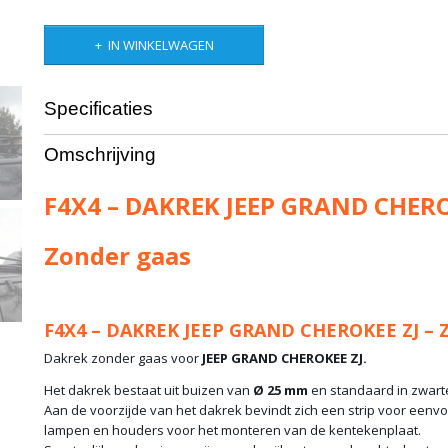
IN WINKELWAGEN
Specificaties
Productcode leverancier
F4x4-RJB
Omschrijving
Netto gewicht
31,00 Kg
F4X4 – DAKREK JEEP GRAND CHERO
Zonder gaas
F4X4 – DAKREK JEEP GRAND CHEROKEE ZJ – 
Dakrek zonder gaas voor
JEEP GRAND CHEROKEE ZJ.
Het dakrek bestaat uit buizen van
Ø 25 mm
en standaard in zwart
Aan de voorzijde van het dakrek bevindt zich een strip voor eenvou
lampen en houders voor het monteren van de kentekenplaat.