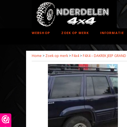
WEBSHOP
ZOEK OP MERK
INFORMATIE
Home
>
Zoek op merk
>
F4x4
>
F4X4 – DAKREK JEEP GRAND