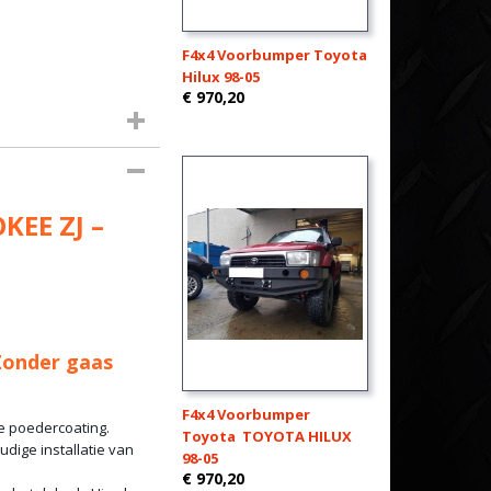
F4x4 Voorbumper Toyota
Hilux 98-05
€ 970,20
KEE ZJ –
Zonder gaas
F4x4 Voorbumper
e poedercoating.
Toyota TOYOTA HILUX
dige installatie van
98-05
€ 970,20