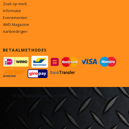
Zoek op merk
Informatie
Evenementen
4WD Magazine
Aanbiedingen
BETAALMETHODES
© 2026 www.onderdelen4x4.nl - Powered by Shoppagina.nl