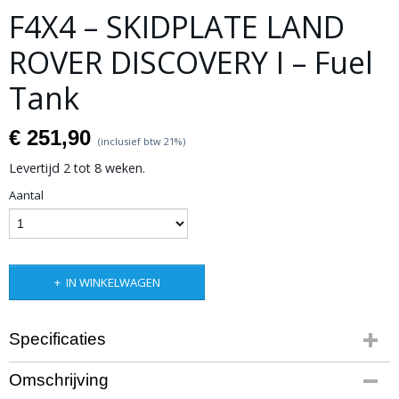
F4X4 – SKIDPLATE LAND
ROVER DISCOVERY I – Fuel
Tank
€ 251,90
(inclusief btw 21%)
Levertijd 2 tot 8 weken.
Aantal
IN WINKELWAGEN
Specificaties
Bruto gewicht
Omschrijving
41,00 Kg