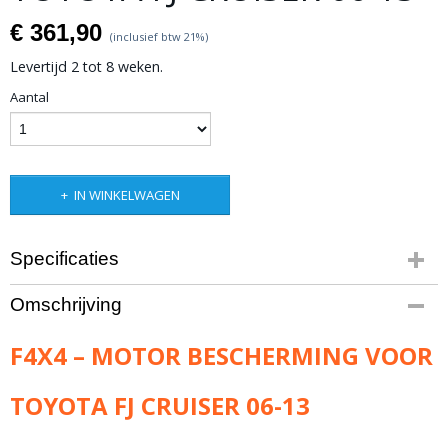
€ 361,90
(inclusief btw 21%)
Levertijd 2 tot 8 weken.
Aantal
IN WINKELWAGEN
Specificaties
Bruto gewicht
Omschrijving
41,00 Kg
F4X4 – MOTOR BESCHERMING VOOR
TOYOTA FJ CRUISER 06-13