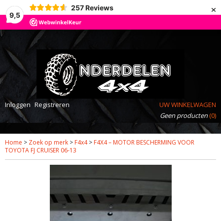
×
257
Reviews
9,5
Inloggen
Registreren
UW WINKELWAGEN
Geen producten
(0)
Home
>
Zoek op merk
>
F4x4
>
F4X4 – MOTOR BESCHERMING VOOR
TOYOTA FJ CRUISER 06-13