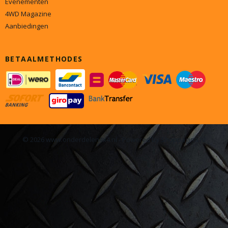
Evenementen
4WD Magazine
Aanbiedingen
BETAALMETHODES
© 2026 www.onderdelen4x4.nl - Powered by Shoppagina.nl