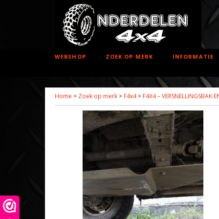
WEBSHOP
ZOEK OP MERK
INFORMATIE
Home
>
Zoek op merk
>
F4x4
>
F4X4 – VERSNELLINGSBAK 