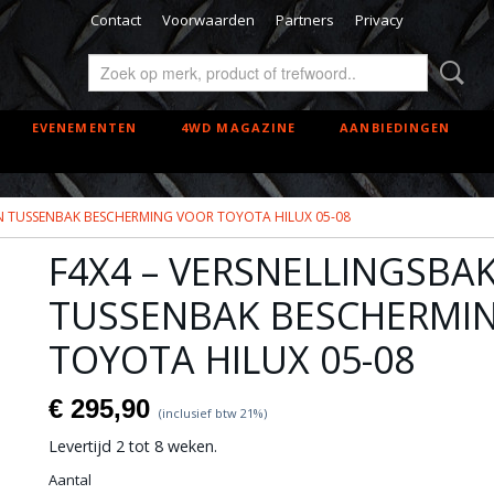
Contact
Voorwaarden
Partners
Privacy
EVENEMENTEN
4WD MAGAZINE
AANBIEDINGEN
EN TUSSENBAK BESCHERMING VOOR TOYOTA HILUX 05-08
F4X4 – VERSNELLINGSBA
TUSSENBAK BESCHERMI
TOYOTA HILUX 05-08
€ 295,90
(inclusief btw 21%)
Levertijd 2 tot 8 weken.
Aantal