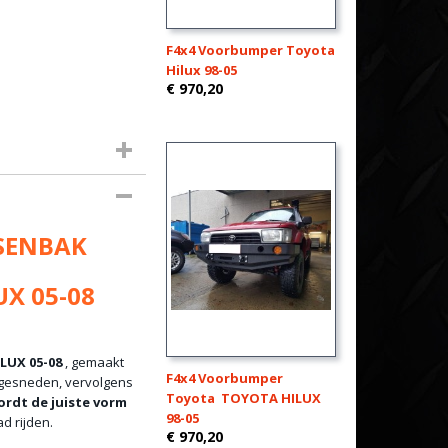
F4x4 Voorbumper Toyota
Hilux 98-05
€ 970,20
SSENBAK
X 05-08
LUX 05-08
, gemaakt
F4x4 Voorbumper
r gesneden, vervolgens
Toyota TOYOTA HILUX
rdt de juiste vorm
98-05
d rijden.
€ 970,20