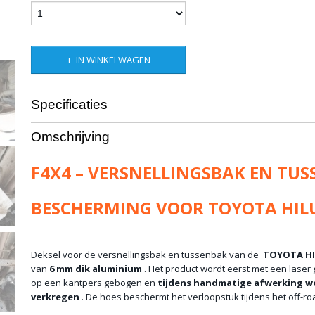
IN WINKELWAGEN
Specificaties
Bruto gewicht
31,00 Kg
Omschrijving
F4X4 – VERSNELLINGSBAK EN TU
BESCHERMING VOOR TOYOTA HILU
Deksel voor de versnellingsbak en tussenbak van de
TOYOTA HI
van
6 mm dik aluminium
. Het product wordt eerst met een lase
op een kantpers gebogen en
tijdens handmatige afwerking wo
verkregen
. De hoes beschermt het verloopstuk tijdens het off-roa