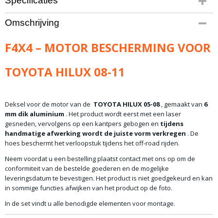
Specificaties
Bruto gewicht
Omschrijving
41,00 Kg
F4X4 – MOTOR BESCHERMING VOOR
TOYOTA HILUX 08-11
Deksel voor de motor van de
TOYOTA HILUX 05-08
, gemaakt van
6
mm dik aluminium
. Het product wordt eerst met een laser
gesneden, vervolgens op een kantpers gebogen en
tijdens
handmatige afwerking wordt de juiste vorm verkregen
. De
hoes beschermt het verloopstuk tijdens het off-road rijden.
Neem voordat u een bestelling plaatst contact met ons op om de
conformiteit van de bestelde goederen en de mogelijke
leveringsdatum te bevestigen. Het product is niet goedgekeurd en kan
in sommige functies afwijken van het product op de foto.
In de set vindt u alle benodigde elementen voor montage.