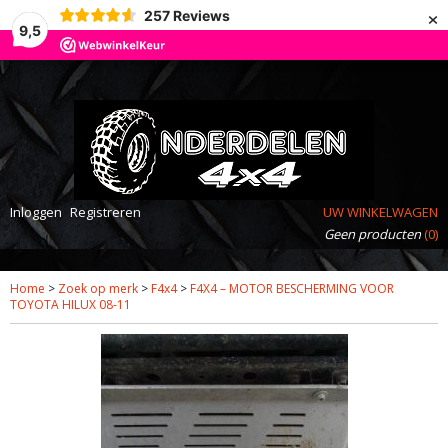
×
257
Reviews
9,5
Inloggen
Registreren
UW WINKELWAGEN
Geen producten
(0)
Home
>
Zoek op merk
>
F4x4
>
F4X4 – MOTOR BESCHERMING VOOR
TOYOTA HILUX 08-11