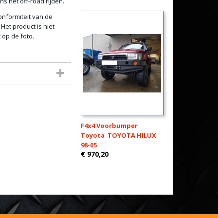
s het off-road rijden.
onformiteit van de
Het product is niet
 op de foto.
F4x4 Voorbumper
Toyota TOYOTA HILUX
98-05
€ 970,20