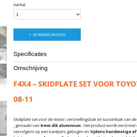
Aantal
IN WINKELWAGEN
Specificaties
Bruto gewicht
60,00 Kg
Omschrijving
F4X4 – SKIDPLATE SET VOOR TOY
08-11
Skidplate set voor de motor, versnellingsbak en tussenbak van d
, gemaakt van
6 mm dik aluminium
. Het product wordt eerst met
vervolgens op een kantpers gebogen en
tijdens handmatige a