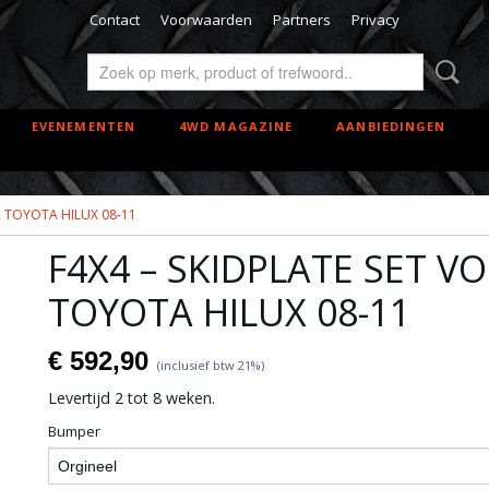
Contact
Voorwaarden
Partners
Privacy
EVENEMENTEN
4WD MAGAZINE
AANBIEDINGEN
R TOYOTA HILUX 08-11
F4X4 – SKIDPLATE SET V
TOYOTA HILUX 08-11
€ 592,90
(inclusief btw 21%)
Levertijd 2 tot 8 weken.
Bumper