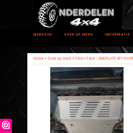
WEBSHOP
ZOEK OP MERK
INFORMATIE
Home
>
Zoek op merk
>
F4x4
>
F4X4 – SKIDPLATE SET VOO