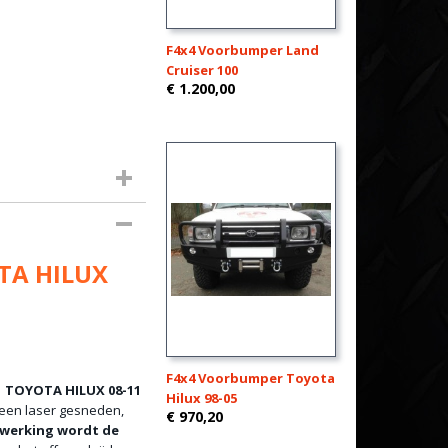
F4x4 Voorbumper Land
Cruiser 100
€ 1.200,00
OTA HILUX
F4x4 Voorbumper Toyota
e
TOYOTA HILUX 08-11
Hilux 98-05
 een laser gesneden,
€ 970,20
fwerking wordt de