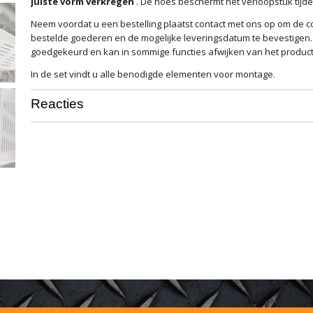
juiste vorm verkregen
. De hoes beschermt het verloopstuk tijden
Neem voordat u een bestelling plaatst contact met ons op om de c
bestelde goederen en de mogelijke leveringsdatum te bevestigen. 
goedgekeurd en kan in sommige functies afwijken van het product
In de set vindt u alle benodigde elementen voor montage.
Reacties