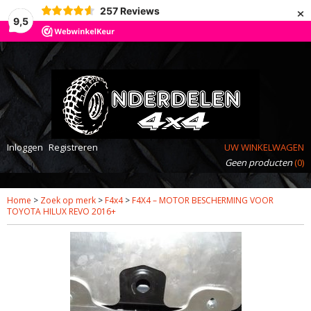
×
257
Reviews
9,5
Inloggen
Registreren
UW WINKELWAGEN
Geen producten
(0)
Home
>
Zoek op merk
>
F4x4
>
F4X4 – MOTOR BESCHERMING VOOR
TOYOTA HILUX REVO 2016+