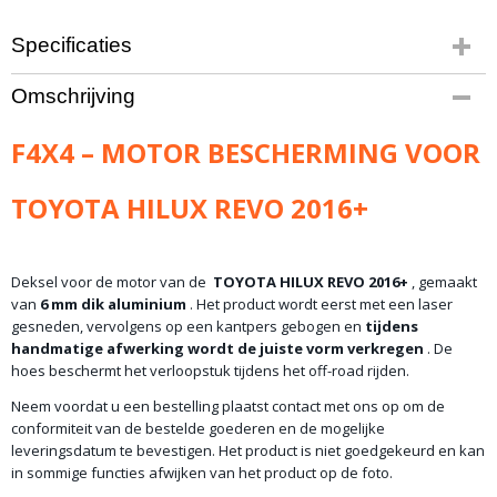
Specificaties
Bruto gewicht
Omschrijving
41,00 Kg
F4X4 – MOTOR BESCHERMING VOOR
TOYOTA HILUX REVO 2016+
Deksel voor de motor van de
TOYOTA HILUX REVO 2016+
, gemaakt
van
6 mm dik aluminium
. Het product wordt eerst met een laser
gesneden, vervolgens op een kantpers gebogen en
tijdens
handmatige afwerking wordt de juiste vorm verkregen
. De
hoes beschermt het verloopstuk tijdens het off-road rijden.
Neem voordat u een bestelling plaatst contact met ons op om de
conformiteit van de bestelde goederen en de mogelijke
leveringsdatum te bevestigen. Het product is niet goedgekeurd en kan
in sommige functies afwijken van het product op de foto.