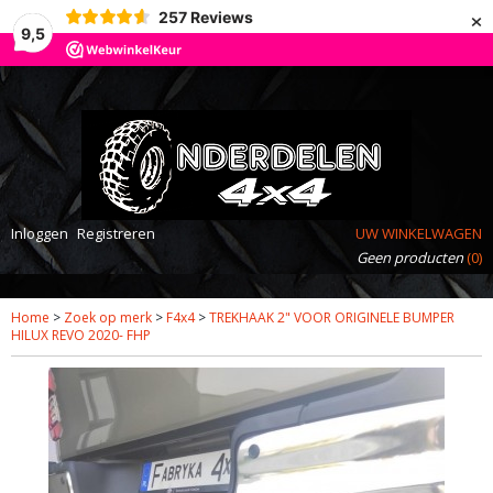
×
257
Reviews
9,5
Inloggen
Registreren
UW WINKELWAGEN
Geen producten
(0)
Home
>
Zoek op merk
>
F4x4
>
TREKHAAK 2" VOOR ORIGINELE BUMPER
HILUX REVO 2020- FHP