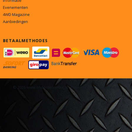
Informatie
Evenementen
4WD Magazine
Aanbiedingen
BETAALMETHODES
© 2026 www.onderdelen4x4.nl - Powered by Shoppagina.nl