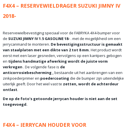
F4X4 – RESERVEWIELDRAGER SUZUKI JIMNY IV
2018-
Reservewielbevestiging speciaal voor de FABRYKA 4X4-bumper voor
de
SUZUKI JIMNY IV 1.5 GASOLINE 18-
. met de mogelijkheid om een ​​
jerrycanmand te monteren.
De bevestigingsstructuur is gemaakt
van staalplaten met een dikte van 2 tot 8 mm.
Het product wordt
eerst met een laser gesneden, vervolgens op een kantpers gebogen
en
tijdens handmatige afwerking wordt de juiste vorm
verkregen
. De volgende fase is
de
anticorrosiebescherming
,
bestaande uit het aanbrengen van een
zinkpoederprimer en
poedercoating
die de bumper zijn uiteindelijke
uiterlijk geeft. Door het wiel vast te
zetten, wordt de achterdeur
ontlast
.
De op de foto’s getoonde jerrycan houder is niet aan de set
toegevoegd.
F4X4 – JERRYCAN HOUDER VOOR