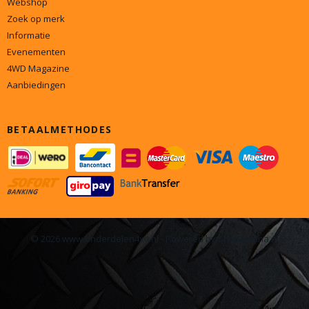
Webshop
Zoek op merk
Informatie
Evenementen
4WD Magazine
Aanbiedingen
BETAALMETHODES
© 2026 www.onderdelen4x4.nl - Powered by Shoppagina.nl