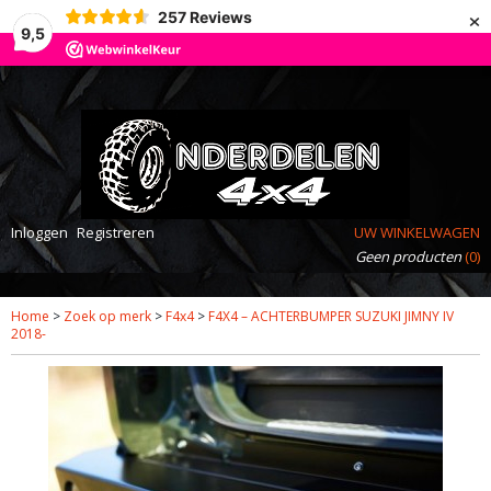
×
257
Reviews
9,5
Inloggen
Registreren
UW WINKELWAGEN
Geen producten
(0)
Home
>
Zoek op merk
>
F4x4
>
F4X4 – ACHTERBUMPER SUZUKI JIMNY IV
2018-