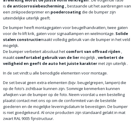
afwerking wordt de juiste vorm verkregen
. De volgende fase
is
de anticorrosiebescherming
,
bestaande uit het aanbrengen van
een zinkpoederprimer en
poedercoating
die de bumper zijn
uiteindelijke uiterlijk geeft.
De bumper heeft montagegaten voor beugelhandvatten, twee gaten
voor de hi-lift krik, gaten voor signaallampen en wielmontage.
Solide
stalen constructie
maakt volledig gebruik van de bumper in het veld
mogelijk.
De bumper verbetert absoluut het
comfort van offroad rijden
,
maakt
comfortabel gebruik van de lier
mogelijk ,
verbetert de
veiligheid en
geeft de auto het juiste karakter
met zijn uiterlijk .
In de set vindt u alle benodigde elementen voor montage.
De set bevat geen extra elementen (bijv. beugelgrepen, lampen) die
op de foto’s zichtbaar kunnen zijn. Sommige kenmerken kunnen
afwijken van de bumper op de foto. Neem voordat u een bestelling
plaatst contact met ons op om de conformiteit van de bestelde
goederen en de mogelijke leveringsdatum te bevestigen. De bumper
is niet goedgekeurd. Al onze producten zijn standaard gelakt in mat
zwart RAL 9005 fijnstructuur.