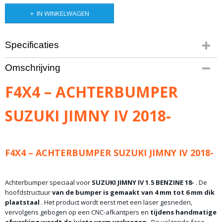
IN WINKELWAGEN
Specificaties
Productcode
Omschrijving
1662-397
Netto gewicht
F4X4 – ACHTERBUMPER
35,00 Kg
Bruto gewicht
SUZUKI JIMNY IV 2018-
75,00 Kg
F4X4 – ACHTERBUMPER SUZUKI JIMNY IV 2018-
Achterbumper speciaal voor
SUZUKI JIMNY IV 1.5 BENZINE 18-
. De
hoofdstructuur
van de bumper is gemaakt van 4 mm tot 6 mm dik
plaatstaal
. Het product wordt eerst met een laser gesneden,
vervolgens gebogen op een CNC-afkantpers en
tijdens handmatige