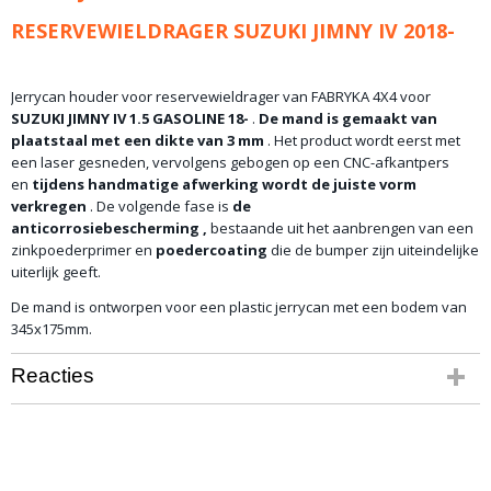
RESERVEWIELDRAGER SUZUKI JIMNY IV 2018-
Jerrycan houder voor reservewieldrager van FABRYKA 4X4 voor
SUZUKI JIMNY IV 1.5 GASOLINE 18-
.
De mand is gemaakt van
plaatstaal met een dikte van 3 mm
. Het product wordt eerst met
een laser gesneden, vervolgens gebogen op een CNC-afkantpers
en
tijdens handmatige afwerking wordt de juiste vorm
verkregen
. De volgende fase is
de
anticorrosiebescherming
,
bestaande uit het aanbrengen van een
zinkpoederprimer en
poedercoating
die de bumper zijn uiteindelijke
uiterlijk geeft.
De mand is ontworpen voor een plastic jerrycan met een bodem van
345x175mm.
Reacties