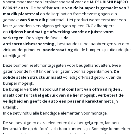
Voorbumper met een lierplaat speciaal voor de
MITSUBISHI PAJERO
IV 06-15 auto
. De hoofdstructuur
van de bumper is gemaakt van 3
mm dik plaatstaal
en de lierplaat en framebevestigingen zijn
gemaakt
van 5 mm dik
plaatstaal . Het product wordt eerst met een
laser gesneden, vervolgens gebogen op een CNC-afkantpers
en
tijdens handmatige afwerking wordt de juiste vorm
verkregen
. De volgende fase is
de
anticorrosiebescherming
,
bestaande uit het aanbrengen van een
zinkpoederprimer en
poedercoating
die de bumper zijn uiteindelijke
uiterlijk geeft.
Deze bumper heeft montagegaten voor beugelhandvatten, twee
gaten voor de hi-lift krik en vier gaten voor halogeenlampen.
De
solide stalen structuur
maakt volledig off-road gebruik van de
bumper mogelijk.
De bumper verbetert absoluut het
comfort van offroad rijden
,
maakt
comfortabel gebruik van de lier
mogelijk ,
verbetert de
veiligheid en
geeft de auto een passend karakter
met zijn
uiterlijk .
In de set vindt u alle benodigde elementen voor montage.
De set bevat geen extra elementen (bijv. beugelgrepen, lampen,
lierschuif) die op de foto’s zichtbaar kunnen zijn. Sommige kenmerken