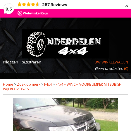
×
257
Reviews
9,5
Inloggen
Registreren
UW WINKELWAGEN
Geen producten
(0)
Home
>
Zoek op merk
>
F4x4
>
F4x4 – WINCH VOORBUMPER MITSUBISHI
PAJERO IV 06-15