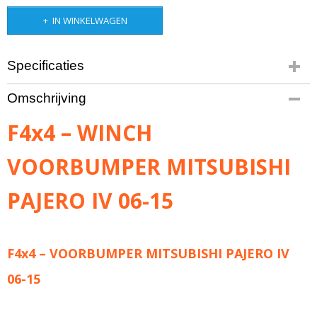
IN WINKELWAGEN
Specificaties
Productcode
Omschrijving
1655-372
Bruto gewicht
F4x4 – WINCH
75,00 Kg
VOORBUMPER MITSUBISHI
PAJERO IV 06-15
F4x4 – VOORBUMPER MITSUBISHI PAJERO IV
06-15