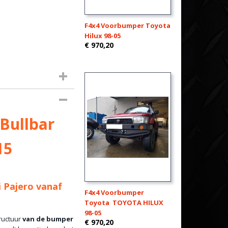
F4x4 Voorbumper Toyota
Hilux 98-05
€ 970,20
Bullbar
15
 Pajero vanaf
F4x4 Voorbumper
Toyota TOYOTA HILUX
98-05
ructuur
van de bumper
€ 970,20