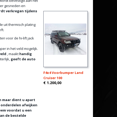
 wordt bevestigd aan het
aser gesneden en
rdt verkregen tijdens
e uit thermisch plating
ft.
n voor de hi-lift jack
er in het veld mogelijk.
veld
, maakt
handig
terlijk,
geeft de auto
F4x4 Voorbumper Land
Cruiser 100
€ 1.200,00
en maar dient u apart
e onderdelen afwijken
eem voordat u een
van de bestelde