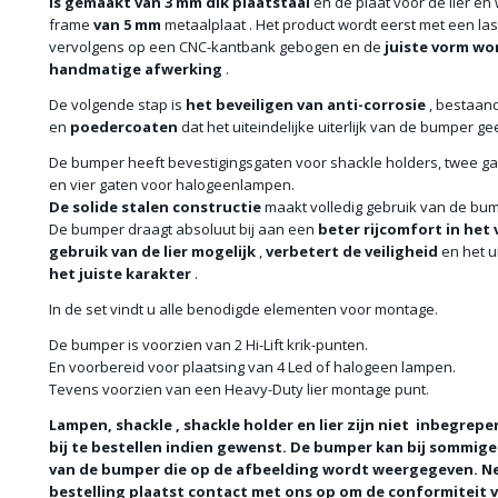
is gemaakt van 3 mm dik plaatstaal
en de plaat voor de lier en
frame
van 5 mm
metaalplaat . Het product wordt eerst met een l
vervolgens op een CNC-kantbank gebogen en de
juiste vorm wo
handmatige afwerking
.
De volgende stap is
het beveiligen van
anti-corrosie
, bestaand
en
poedercoaten
dat het uiteindelijke uiterlijk van de bumper gee
De bumper heeft bevestigingsgaten voor shackle holders, twee gate
en vier gaten voor halogeenlampen.
De solide stalen constructie
maakt volledig gebruik van de bump
De bumper draagt ​​absoluut bij aan een
beter rijcomfort in het 
gebruik van de lier mogelijk
,
verbetert de veiligheid
en het ui
het juiste karakter
.
In de set vindt u alle benodigde elementen voor montage.
De bumper is voorzien van 2 Hi-Lift krik-punten.
En voorbereid voor plaatsing van 4 Led of halogeen lampen.
Tevens voorzien van een Heavy-Duty lier montage punt.
Lampen, shackle , shackle holder en lier zijn niet inbegrep
bij te bestellen indien gewenst. De bumper kan bij sommig
van de bumper die op de afbeelding wordt weergegeven. N
bestelling plaatst contact met ons op om de conformiteit 