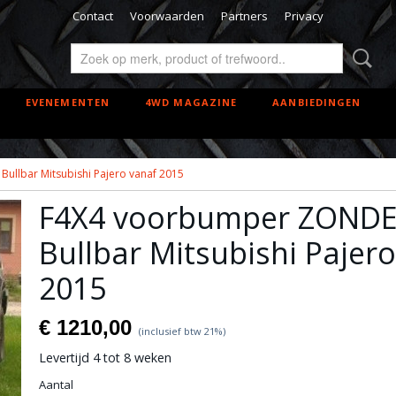
Contact
Voorwaarden
Partners
Privacy
EVENEMENTEN
4WD MAGAZINE
AANBIEDINGEN
llbar Mitsubishi Pajero vanaf 2015
F4X4 voorbumper ZOND
Bullbar Mitsubishi Pajer
2015
€ 1210,00
(inclusief btw 21%)
Levertijd 4 tot 8 weken
Aantal