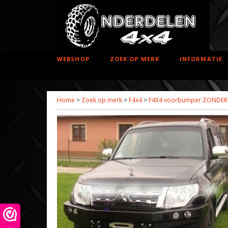
WEBSHOP
ZOEK OP MERK
INFORMATIE
Home
>
Zoek op merk
>
F4x4
>
F4X4 voorbumper ZONDER Bu