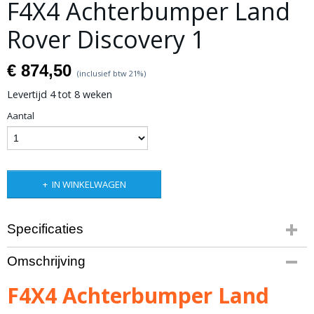
F4X4 Achterbumper Land
Rover Discovery 1
€ 874,50
(inclusief btw 21%)
Levertijd 4 tot 8 weken
Aantal
IN WINKELWAGEN
Specificaties
Productcode
Omschrijving
10-1349
Bruto gewicht
F4X4 Achterbumper Land
75,00 Kg