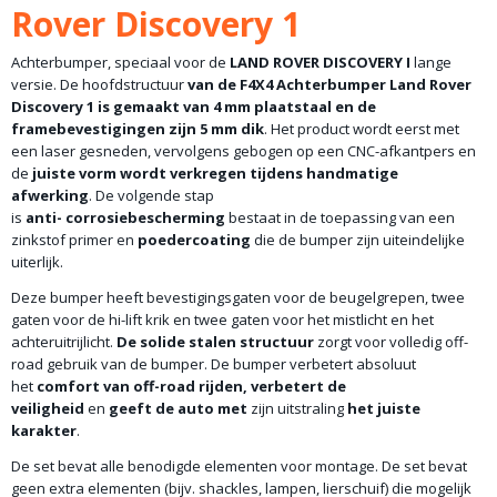
Rover Discovery 1
Achterbumper, speciaal voor de
LAND ROVER DISCOVERY I
lange
versie. De hoofdstructuur
van de F4X4 Achterbumper Land Rover
Discovery 1 is gemaakt van 4 mm plaatstaal en de
framebevestigingen zijn 5 mm dik
. Het product wordt eerst met
een laser gesneden, vervolgens gebogen op een CNC-afkantpers en
de
juiste vorm wordt verkregen tijdens handmatige
afwerking
. De volgende stap
is
anti-
corrosiebescherming
bestaat in de toepassing van een
zinkstof primer en
poedercoating
die de bumper zijn uiteindelijke
uiterlijk.
Deze bumper heeft bevestigingsgaten voor de beugelgrepen, twee
gaten voor de hi-lift krik en twee gaten voor het mistlicht en het
achteruitrijlicht.
De solide stalen structuur
zorgt voor volledig off-
road gebruik van de bumper. De bumper verbetert absoluut
het
comfort van off-road rijden,
verbetert de
veiligheid
en
geeft de auto met
zijn uitstraling
het juiste
karakter
.
De set bevat alle benodigde elementen voor montage. De set bevat
geen extra elementen (bijv. shackles, lampen, lierschuif) die mogelijk