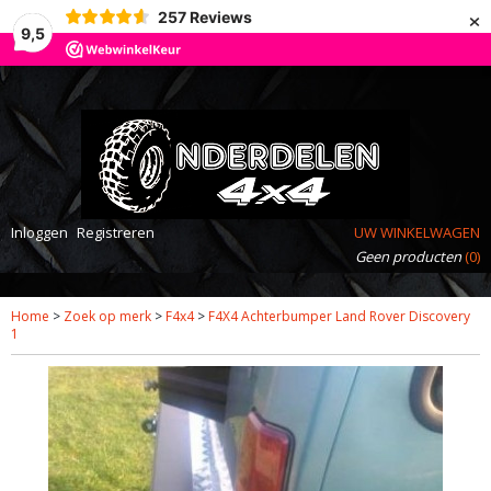
×
257
Reviews
9,5
Inloggen
Registreren
UW WINKELWAGEN
Geen producten
(0)
Home
>
Zoek op merk
>
F4x4
>
F4X4 Achterbumper Land Rover Discovery
1