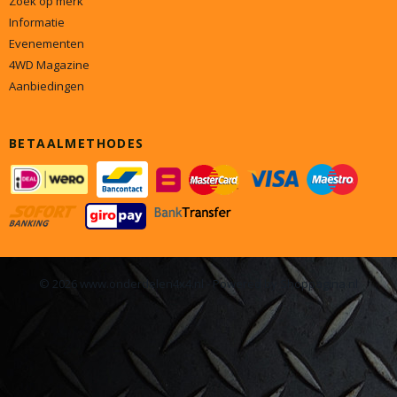
Zoek op merk
Informatie
Evenementen
4WD Magazine
Aanbiedingen
BETAALMETHODES
© 2026 www.onderdelen4x4.nl - Powered by Shoppagina.nl