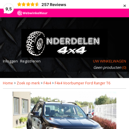
×
257
Reviews
9,5
Inloggen
Registreren
UW WINKELWAGEN
Geen producten
(0)
Home
>
Zoek op merk
>
F4x4
>
F4x4 Voorbumper Ford Ranger T6