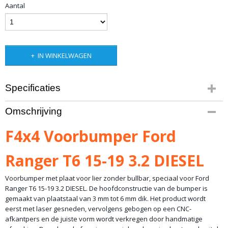
Aantal
IN WINKELWAGEN
Specificaties
Productcode
Omschrijving
10-1337
Bruto gewicht
F4x4 Voorbumper Ford
75,00 Kg
Ranger T6 15-19 3.2 DIESEL
Voorbumper met plaat voor lier zonder bullbar, speciaal voor Ford
Ranger T6 15-19 3.2 DIESEL. De hoofdconstructie van de bumper is
gemaakt van plaatstaal van 3 mm tot 6 mm dik. Het product wordt
eerst met laser gesneden, vervolgens gebogen op een CNC-
afkantpers en de juiste vorm wordt verkregen door handmatige