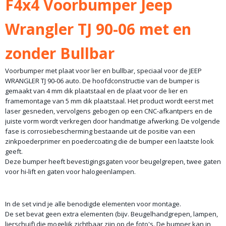
F4x4 Voorbumper Jeep
75,00 Kg
Wrangler TJ 90-06 met en
zonder Bullbar
Voorbumper met plaat voor lier en bullbar, speciaal voor de JEEP
WRANGLER TJ 90-06 auto. De hoofdconstructie van de bumper is
gemaakt van 4 mm dik plaatstaal en de plaat voor de lier en
framemontage van 5 mm dik plaatstaal. Het product wordt eerst met
laser gesneden, vervolgens gebogen op een CNC-afkantpers en de
juiste vorm wordt verkregen door handmatige afwerking. De volgende
fase is corrosiebescherming bestaande uit de positie van een
zinkpoederprimer en poedercoating die de bumper een laatste look
geeft.
Deze bumper heeft bevestigingsgaten voor beugelgrepen, twee gaten
voor hi-lift en gaten voor halogeenlampen.
In de set vind je alle benodigde elementen voor montage.
De set bevat geen extra elementen (bijv. Beugelhandgrepen, lampen,
lierschuif) die mogelijk zichtbaar zijn op de foto's. De bumper kan in