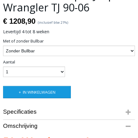
Wrangler TJ 90-06
€ 1208,90
(inclusief btw 21%)
Levertijd 4 tot 8 weken
Met of zonder Bullbar
Aantal
IN WINKELWAGEN
Specificaties
Productcode
Omschrijving
10-1334-230
Bruto gewicht