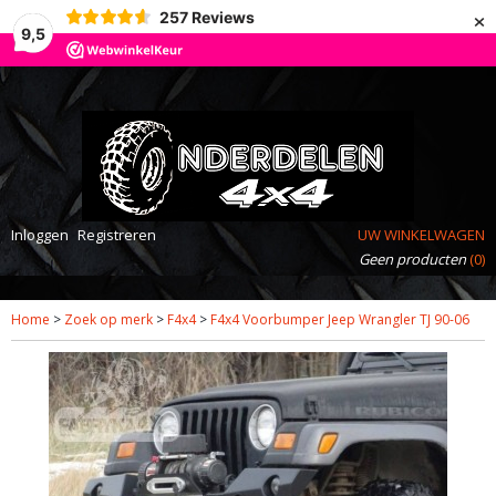
×
257
Reviews
9,5
Inloggen
Registreren
UW WINKELWAGEN
Geen producten
(0)
Home
>
Zoek op merk
>
F4x4
>
F4x4 Voorbumper Jeep Wrangler TJ 90-06