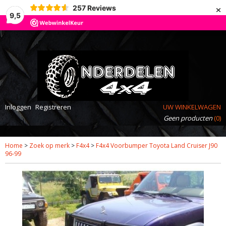
×
257
Reviews
9,5
Inloggen
Registreren
UW WINKELWAGEN
Geen producten
(0)
Home
>
Zoek op merk
>
F4x4
>
F4x4 Voorbumper Toyota Land Cruiser J90
96-99