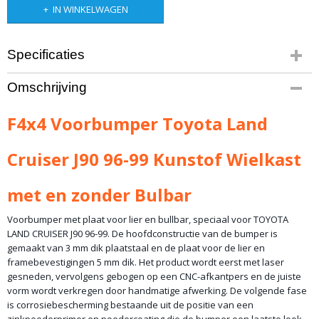
IN WINKELWAGEN
Specificaties
Productcode
Omschrijving
10-1325-411
Bruto gewicht
F4x4 Voorbumper Toyota Land
75,00 Kg
Cruiser J90 96-99 Kunstof Wielkast
met en zonder Bulbar
Voorbumper met plaat voor lier en bullbar, speciaal voor TOYOTA
LAND CRUISER J90 96-99. De hoofdconstructie van de bumper is
gemaakt van 3 mm dik plaatstaal en de plaat voor de lier en
framebevestigingen 5 mm dik. Het product wordt eerst met laser
gesneden, vervolgens gebogen op een CNC-afkantpers en de juiste
vorm wordt verkregen door handmatige afwerking. De volgende fase
is corrosiebescherming bestaande uit de positie van een