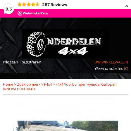
×
257
Reviews
9,5
Inloggen
Registreren
UW WINKELWAGEN
Geen producten
(0)
Home
>
Zoek op merk
>
F4x4
>
F4x4 Voorbumper Hyundai Galloper
INNOVATION 98-03