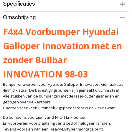
Specificaties
Productcode
Omschrijving
1215-278
Bruto gewicht
F4x4 Voorbumper Hyundai
75,00 Kg
Galloper Innovation met en
zonder Bullbar
INNOVATION 98-03
Bumper ontworpen voor Hyundai Galloper Innovation. Gemaakt uit
4mm dik staal. De bevestigingspunten zijn gemaakt uit 5mm staal.
Alle stukken van de bumper zijn met de laser-cutter gesneden en
gebogen over de kantpers.
Daarna verzinkt en uiteindelijk gepoedercoat in de kleur zwart.
De bumper is voorzien van 2 Hi-Lift krik-punten.
En voorbereid voor plaatsing van 2 Led of halogeen lampen.
Tevens voorzien van een Heavy-Duty lier montage punt.