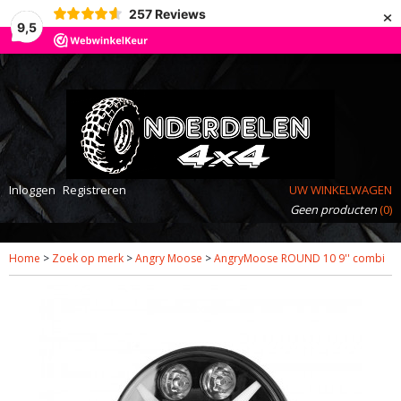
×
257
Reviews
9,5
Inloggen
Registreren
UW WINKELWAGEN
Geen producten
(0)
Home
>
Zoek op merk
>
Angry Moose
>
AngryMoose ROUND 10 9'' combi