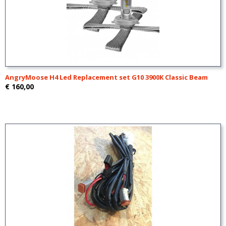
AngryMoose H4 Led Replacement set G10 3900K Classic Beam
€ 160,00