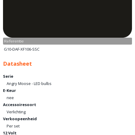
Referentie
G10-DAF-XF106-SSC
Datasheet
Serie
Angry Moose - LED bulbs
E-Keur
nee
Accessoiresoort
Verlichting
Verkoopeenheid
Per set
12 Volt