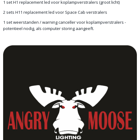
1 set H1 replacement led voor koplampverstralers (groot licht)
2 sets H11 replacement led voor Space Cab verstralers
1 set weerstanden / warning canceller voor koplampverstralers -
potentieel nodig, als computer storing aangeeft.