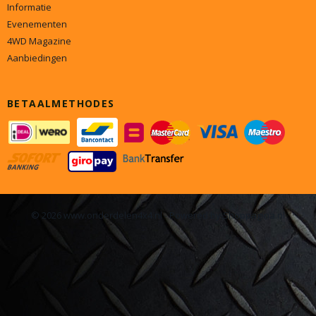
Informatie
Evenementen
4WD Magazine
Aanbiedingen
BETAALMETHODES
© 2026 www.onderdelen4x4.nl - Powered by Shoppagina.nl