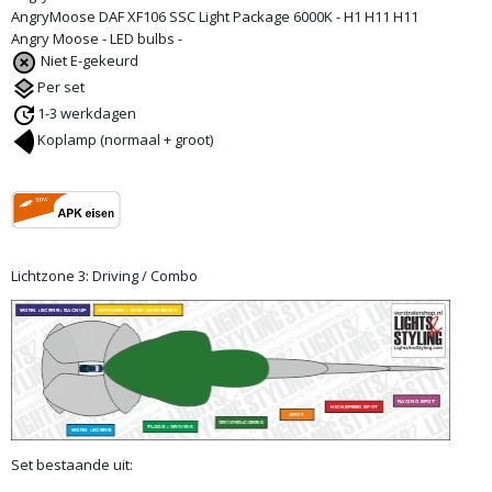
AngryMoose DAF XF106 SSC Light Package 6000K - H1 H11 H11
Angry Moose - LED bulbs -
Niet E-gekeurd
Per set
1-3 werkdagen
Koplamp (normaal + groot)
Lichtzone 3: Driving / Combo
Set bestaande uit: