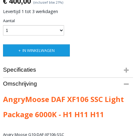
€ 400,00
(inclusief btw 21%)
Levertijd 1 tot 3 werkdagen
Aantal
IN WINKELWAGEN
Specificaties
Productcode leverancier
Omschrijving
G10-DAF-XF106-SSC
AngryMoose DAF XF106 SSC Light
Package 6000K - H1 H11 H11
Angry Moose G10-DAF-XF106-SSC