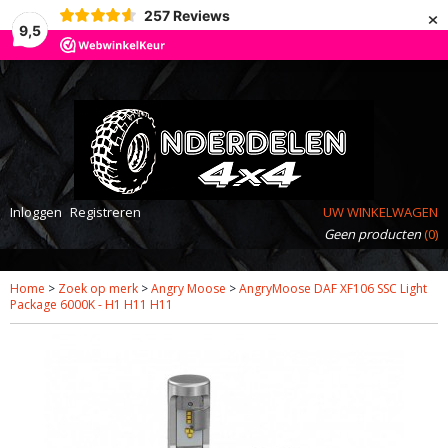
×
257
Reviews
9,5
Inloggen
Registreren
UW WINKELWAGEN
Geen producten
(0)
Home
>
Zoek op merk
>
Angry Moose
>
AngryMoose DAF XF106 SSC Light
Package 6000K - H1 H11 H11