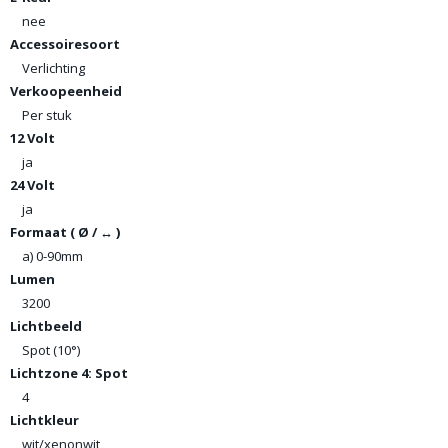
nee
Accessoiresoort
Verlichting
Verkoopeenheid
Per stuk
12 Volt
ja
24 Volt
ja
Formaat ( Ø / ↔ )
a) 0-90mm
Lumen
3200
Lichtbeeld
Spot (10°)
Lichtzone 4: Spot
4
Lichtkleur
wit/xenonwit