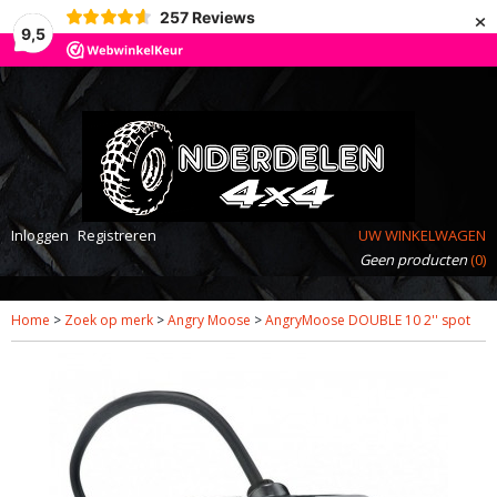
×
257
Reviews
9,5
Inloggen
Registreren
UW WINKELWAGEN
Geen producten
(0)
Home
>
Zoek op merk
>
Angry Moose
>
AngryMoose DOUBLE 10 2'' spot