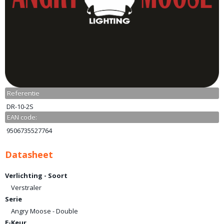
Referentie
DR-10-2S
EAN code:
9506735527764
Datasheet
Verlichting - Soort
Verstraler
Serie
Angry Moose - Double
E-Keur