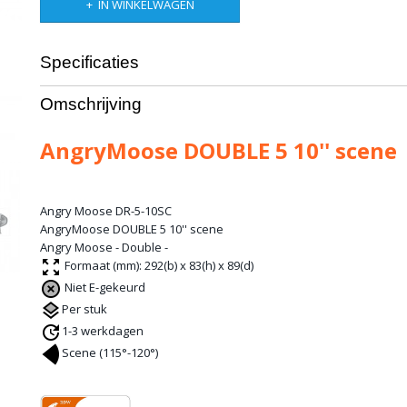
IN WINKELWAGEN
Specificaties
Productcode leverancier
DR-5-10SC
Omschrijving
AngryMoose DOUBLE 5 10'' scene
Angry Moose DR-5-10SC
AngryMoose DOUBLE 5 10'' scene
Angry Moose - Double -
Formaat (mm): 292(b) x 83(h) x 89(d)
Niet E-gekeurd
Per stuk
1-3 werkdagen
Scene (115°-120°)