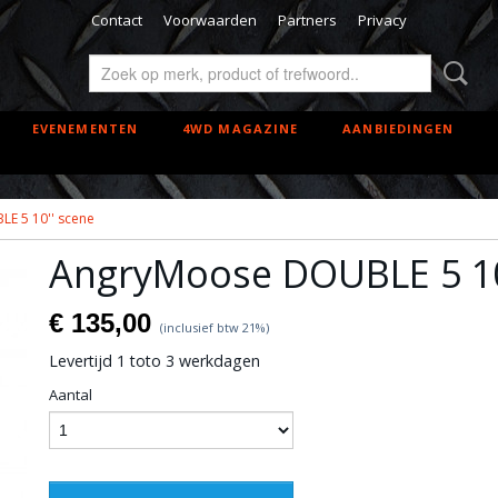
Contact
Voorwaarden
Partners
Privacy
EVENEMENTEN
4WD MAGAZINE
AANBIEDINGEN
E 5 10'' scene
AngryMoose DOUBLE 5 10
€ 135,00
(inclusief btw 21%)
Levertijd 1 toto 3 werkdagen
Aantal