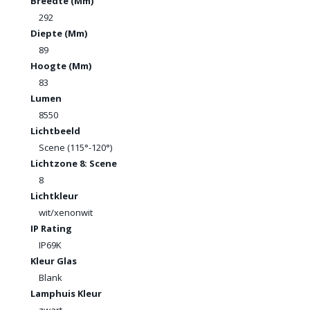
Breedte (Mm)
292
Diepte (Mm)
89
Hoogte (Mm)
83
Lumen
8550
Lichtbeeld
Scene (115°-120°)
Lichtzone 8: Scene
8
Lichtkleur
wit/xenonwit
IP Rating
IP69K
Kleur Glas
Blank
Lamphuis Kleur