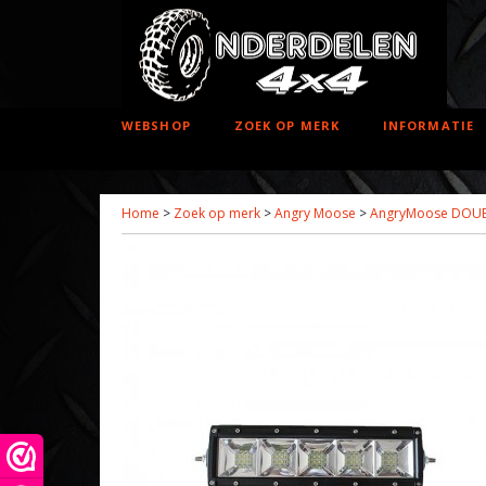
WEBSHOP
ZOEK OP MERK
INFORMATIE
Home
>
Zoek op merk
>
Angry Moose
>
AngryMoose DOUBL