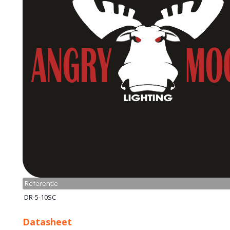
Referentie
DR-5-10SC
Datasheet