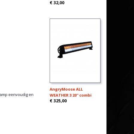
€ 32,00
AngryMoose ALL
lamp eenvoudig en
WEATHER 3 20'' combi
€ 325,00