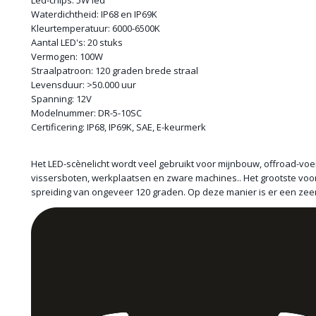
Led-chips: 5W led
Waterdichtheid: IP68 en IP69K
Kleurtemperatuur: 6000-6500K
Aantal LED's: 20 stuks
Vermogen: 100W
Straalpatroon: 120 graden brede straal
Levensduur: >50.000 uur
Spanning: 12V
Modelnummer: DR-5-10SC
Certificering: IP68, IP69K, SAE, E-keurmerk
Het LED-scènelicht wordt veel gebruikt voor mijnbouw, offroad-voe
vissersboten, werkplaatsen en zware machines.. Het grootste voo
spreiding van ongeveer 120 graden. Op deze manier is er een zeer 