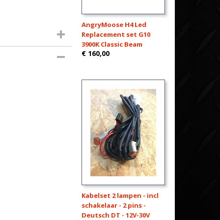
AngryMoose H4 Led
Replacement set G10
3900K Classic Beam
€ 160,00
Kabelset 2 lampen - incl
schakelaar - 2 pins -
Deutsch DT - 12V-30V