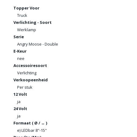
Topper Voor
Truck
Verlichting - Soort
Werklamp
Serie
Angry Moose - Double
E-Keur
nee
Accessoiresoort
Verlichting
Verkoopeenheid
Per stuk
12 Volt
ja
24 Volt
ja
Formaat ( Ø / ↔ )
e) LEDbar 8"-15"