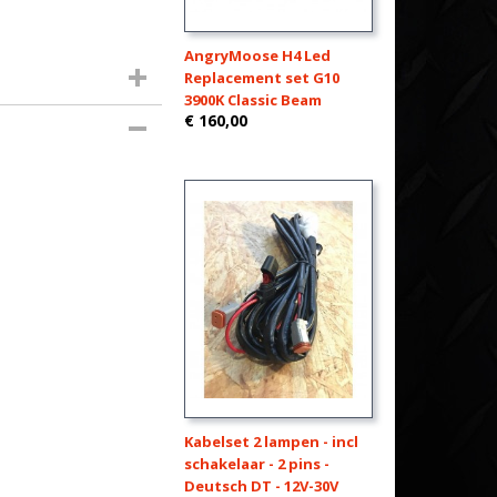
AngryMoose H4 Led
Replacement set G10
3900K Classic Beam
€ 160,00
Kabelset 2 lampen - incl
schakelaar - 2 pins -
Deutsch DT - 12V-30V