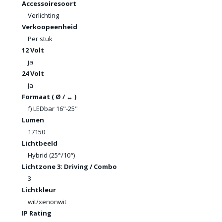
Accessoiresoort
Verlichting
Verkoopeenheid
Per stuk
12 Volt
ja
24 Volt
ja
Formaat ( Ø / ↔ )
f) LEDbar 16"-25"
Lumen
17150
Lichtbeeld
Hybrid (25°/10°)
Lichtzone 3: Driving / Combo
3
Lichtkleur
wit/xenonwit
IP Rating