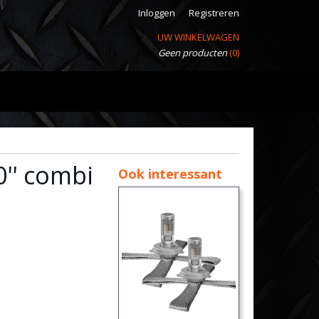
Inloggen
Registreren
UW WINKELWAGEN
Geen producten
(0)
'' combi
Ook interessant