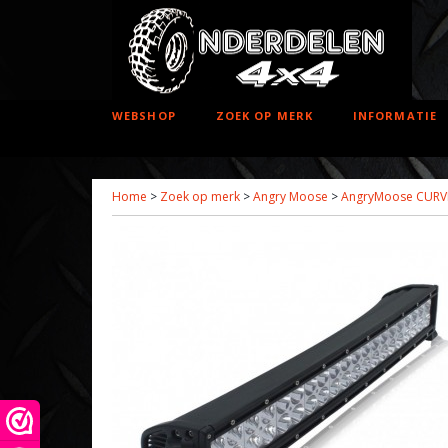
WEBSHOP
ZOEK OP MERK
INFORMATIE
Home
>
Zoek op merk
>
Angry Moose
>
AngryMoose CURVE