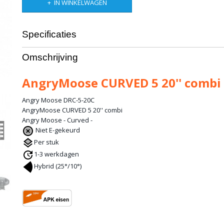
IN WINKELWAGEN
Specificaties
Productcode leverancier
DRC-5-20C
Omschrijving
AngryMoose CURVED 5 20'' combi
Angry Moose DRC-5-20C
AngryMoose CURVED 5 20'' combi
Angry Moose - Curved -
Niet E-gekeurd
Per stuk
1-3 werkdagen
Hybrid (25°/10°)