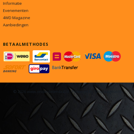
Informatie
Evenementen
4WD Magazine
Aanbiedingen
BETAALMETHODES
© 2026 www.onderdelen4x4.nl - Powered by Shoppagina.nl