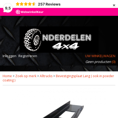
×
257
Reviews
9,5
Inloggen
Registreren
UW WINKELWAGEN
Geen producten
(0)
Home
>
Zoek op merk
>
Alltracks
>
Bevestigingsplaat Lang ( ook in poeder
coating )