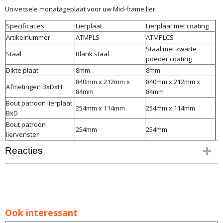
Universele monatageplaat voor uw Mid-frame lier.
Specificaties
Lierplaat
Lierplaat met coating
Artikelnummer
ATMPLS
ATMPLCS
Staal met zwarte
Staal
Blank staal
poeder coating
Dikte plaat
8mm
8mm
840mm x 212mm x
840mm x 212mm x
Afmetingen BxDxH
84mm
84mm
Bout patroon lierplaat
254mm x 114mm
254mm x 114mm
BxD
Bout patroon
254mm
254mm
liervenster
Reacties
Ook interessant