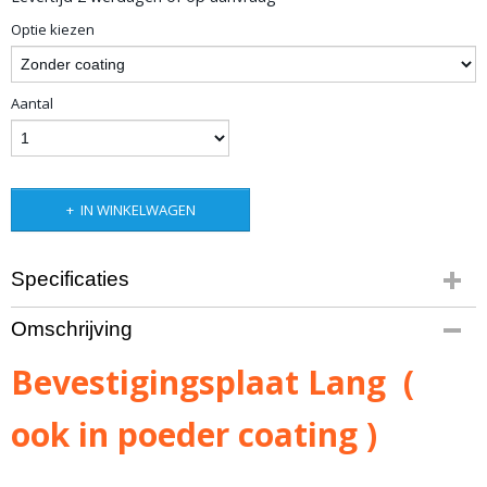
Optie kiezen
Aantal
IN WINKELWAGEN
Specificaties
Bruto gewicht
Omschrijving
6,00 Kg
Afmetingen (l,b,h)
Bevestigingsplaat Lang (
840 x 212 x 84 cm
ook in poeder coating )