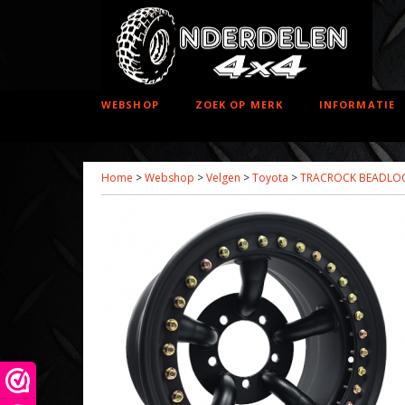
WEBSHOP
ZOEK OP MERK
INFORMATIE
Home
>
Webshop
>
Velgen
>
Toyota
>
TRACROCK BEADLO