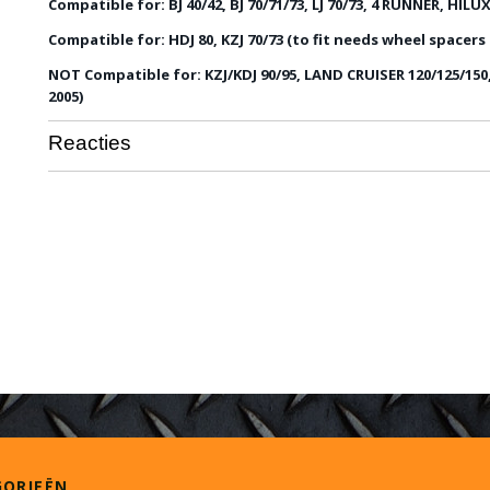
Compatible for: BJ 40/42, BJ 70/71/73, LJ 70/73, 4 RUNNER, HILU
Compatible for: HDJ 80, KZJ 70/73 (to fit needs wheel spacer
NOT Compatible for: KZJ/KDJ 90/95, LAND CRUISER 120/125/150
2005)
Reacties
GORIEËN