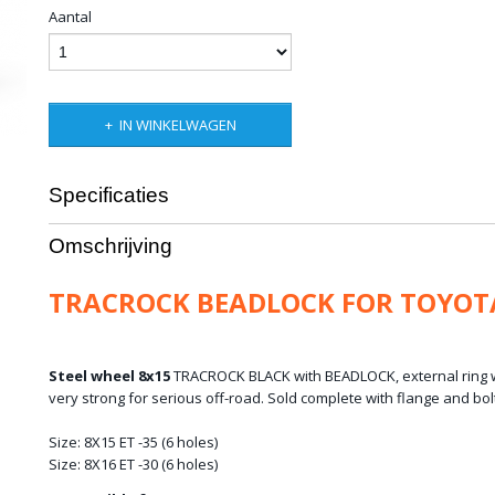
Aantal
IN WINKELWAGEN
Specificaties
Bruto gewicht
10,00 Kg
Omschrijving
TRACROCK BEADLOCK FOR TOYOT
Steel wheel 8x15
TRACROCK BLACK with BEADLOCK, external ring wit
very strong for serious off-road. Sold complete with flange and bol
Size: 8X15 ET -35 (6 holes)
Size: 8X16 ET -30 (6 holes)