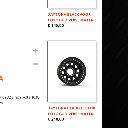
DAYTONA BLACK VOOR
TOYOTA DIVERSE MATEN
€ 145,00
A
h 32 zinch bolts 10.9,
ts.
DAYTONA BEADLOCK FOR
TOYOTA DIVERSE MATEN
€ 210,00