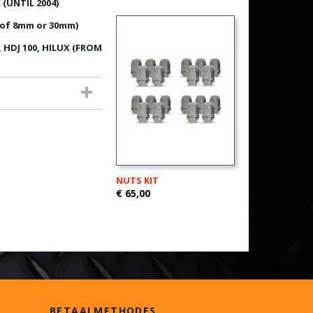
X (UNTIL 2004)
s of 8mm or 30mm)
, HDJ 100, HILUX (FROM
NUTS KIT
€ 65,00
BETAALMETHODES