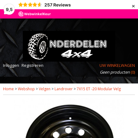
×
257
Reviews
9,5
Inloggen
Registreren
UW WINKELWAGEN
Geen producten
(0)
Home
>
Webshop
>
Velgen
>
Landrover
>
7X15 ET -20 Modular Velg