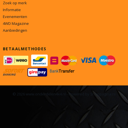
Zoek op merk
Informatie
Evenementen
4WD Magazine
Aanbiedingen
BETAALMETHODES
© 2026 www.onderdelen4x4.nl - Powered by Shoppagina.nl