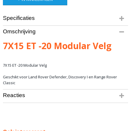
Specificaties
Bruto gewicht
Omschrijving
16,00 Kg
7X15 ET -20 Modular Velg
7X15 ET -20 Modular Velg
Geschikt voor Land Rover Defender, Discovery I en Range Rover
Classic
Reacties