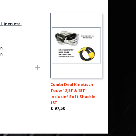
lijnen etc.
n.
n.
Combi Deal Kinetisch
Touw 12,5T & 15T
Inclusief Soft Shackle
15T
€ 97,50