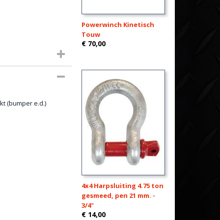
Powerwinch Kinetisch
Touw
€ 70,00
kt (bumper e.d.)
4x4 Harpsluiting 4.75 ton
gesmeed, pen 21 mm. -
3/4"
€ 14,00