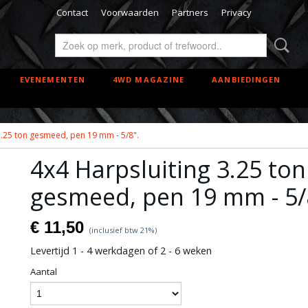
Contact
Voorwaarden
Partners
Privacy
EVENEMENTEN
4WD MAGAZINE
AANBIEDINGEN
3.25 ton gesmeed, pen 19 mm - 5/8".
4x4 Harpsluiting 3.25 ton
gesmeed, pen 19 mm - 5/
€ 11,50
(inclusief btw 21%)
Levertijd 1 - 4 werkdagen of 2 - 6 weken
Aantal