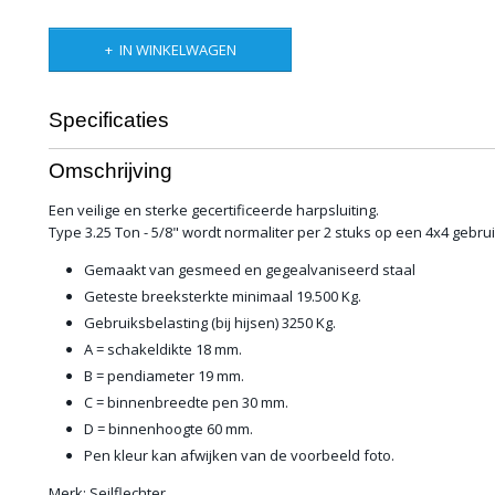
IN WINKELWAGEN
Specificaties
Bruto gewicht
2,00 Kg
Omschrijving
Een veilige en sterke gecertificeerde harpsluiting.
Type 3.25 Ton - 5/8" wordt normaliter per 2 stuks op een 4x4 gebrui
Gemaakt van gesmeed en gegealvaniseerd staal
Geteste breeksterkte minimaal 19.500 Kg.
Gebruiksbelasting (bij hijsen) 3250 Kg.
A = schakeldikte 18 mm.
B = pendiameter 19 mm.
C = binnenbreedte pen 30 mm.
D = binnenhoogte 60 mm.
Pen kleur kan afwijken van de voorbeeld foto.
Merk: Seilflechter