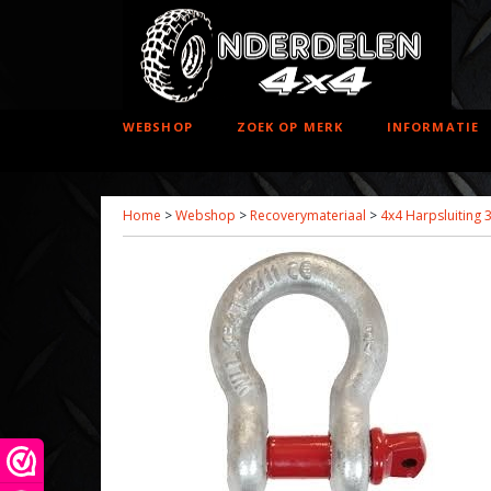
WEBSHOP
ZOEK OP MERK
INFORMATIE
Home
>
Webshop
>
Recoverymateriaal
>
4x4 Harpsluiting 