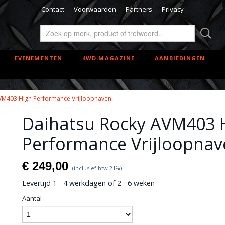
Contact
Voorwaarden
Partners
Privacy
EVENEMENTEN
4WD MAGAZINE
AANBIEDINGEN
VM403 High Performance Vrijloopnaven
Daihatsu Rocky AVM403 
Performance Vrijloopnav
€ 249,00
(inclusief btw 21%)
Levertijd 1 - 4 werkdagen of 2 - 6 weken
Aantal