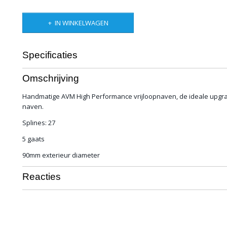
IN WINKELWAGEN
Specificaties
Bruto gewicht
15,00 Kg
Omschrijving
Handmatige AVM High Performance vrijloopnaven, de ideale upgrad
naven.
Splines: 27
5 gaats
90mm exterieur diameter
Reacties