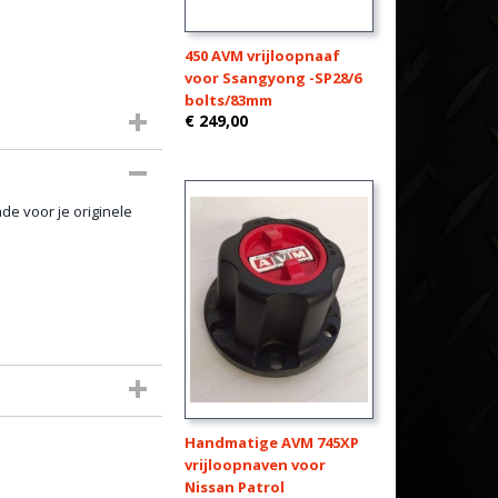
450 AVM vrijloopnaaf
voor Ssangyong -SP28/6
bolts/83mm
€ 249,00
e voor je originele
Handmatige AVM 745XP
vrijloopnaven voor
Nissan Patrol