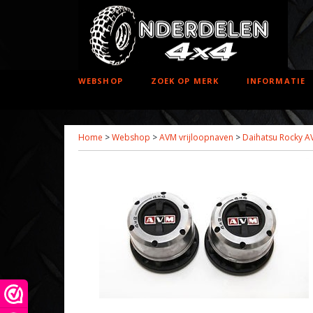
WEBSHOP
ZOEK OP MERK
INFORMATIE
Home
>
Webshop
>
AVM vrijloopnaven
>
Daihatsu Rocky A