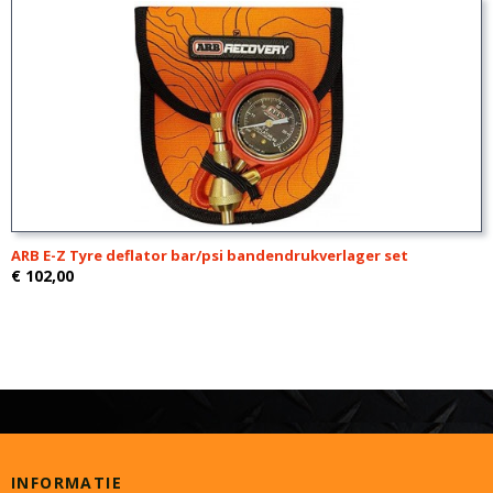
ARB E-Z Tyre deflator bar/psi bandendrukverlager set
€ 102,00
INFORMATIE