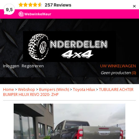
×
257
Reviews
9,5
Inloggen
Registreren
UW WINKELWAGEN
Geen producten
(0)
Home
>
Webshop
>
Bumpers (Winch)
>
Toyota Hilux
>
TUBULAIRE ACHTER
BUMPER HILUX REVO 2020- ZHP