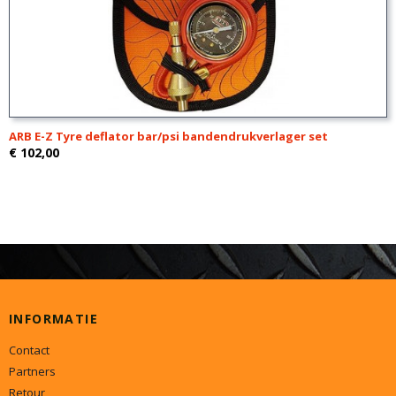
ARB E-Z Tyre deflator bar/psi bandendrukverlager set
€ 102,00
INFORMATIE
Contact
Partners
Retour