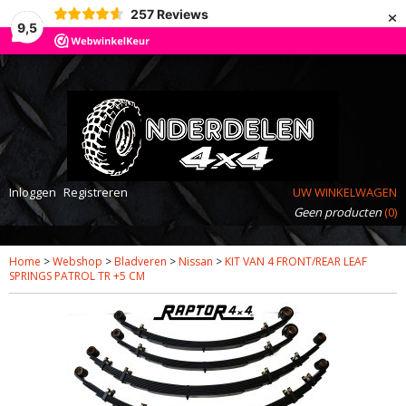
×
257
Reviews
9,5
Inloggen
Registreren
UW WINKELWAGEN
Geen producten
(0)
Home
>
Webshop
>
Bladveren
>
Nissan
>
KIT VAN 4 FRONT/REAR LEAF
SPRINGS PATROL TR +5 CM