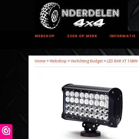
WEBSHOP
ZOEK OP MERK
INFORMATIE
Home
>
Webshop
>
Verlichting Budget
>
LED BAR XT 108W