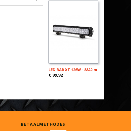
LED BAR XT 126W - 8820lm
€ 99,92
BETAALMETHODES