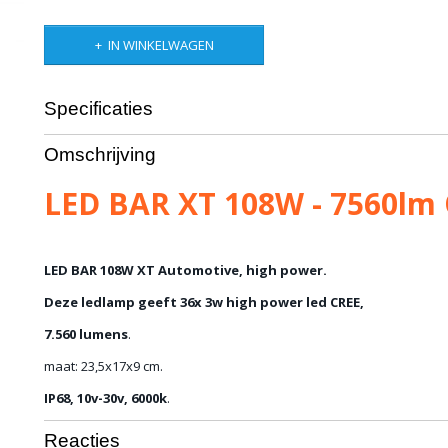
IN WINKELWAGEN
Specificaties
Bruto gewicht
1,00 Kg
Omschrijving
LED BAR XT 108W - 7560l
LED BAR 108W XT Automotive, high power.
Deze ledlamp geeft 36x 3w high power led CREE,
7.560 lumens
.
maat: 23,5x17x9 cm.
IP68, 10v-30v, 6000k
.
Reacties