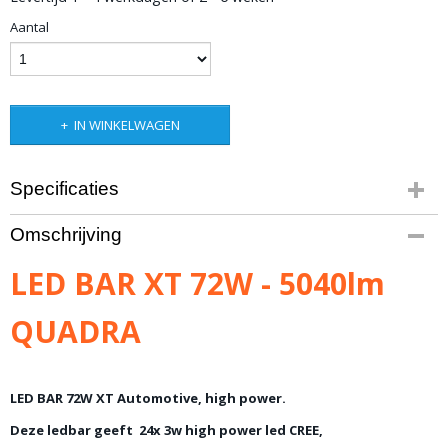
Aantal
IN WINKELWAGEN
Specificaties
Bruto gewicht
Omschrijving
2,00 Kg
LED BAR XT 72W - 5040lm
QUADRA
LED BAR 72W XT Automotive, high power.
Deze ledbar geeft 24x 3w high power led CREE,