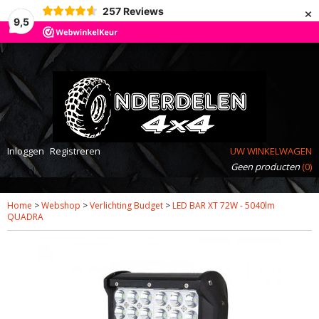
×
257
Reviews
9,5
Inloggen
Registreren
UW WINKELWAGEN
Geen producten
(0)
Home
>
Webshop
>
Verlichting Budget
>
LED BAR XT 72W - 5040lm
QUADRA