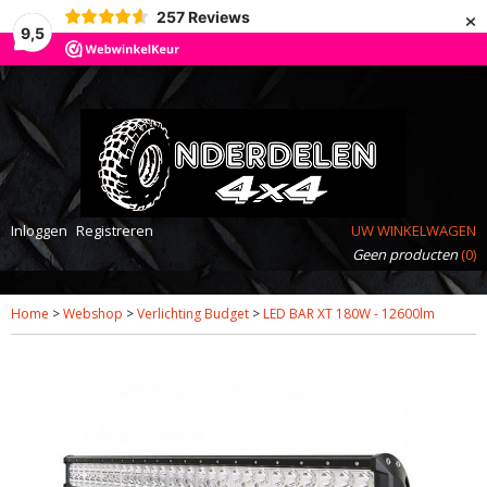
×
257
Reviews
9,5
Inloggen
Registreren
UW WINKELWAGEN
Geen producten
(0)
Home
>
Webshop
>
Verlichting Budget
>
LED BAR XT 180W - 12600lm