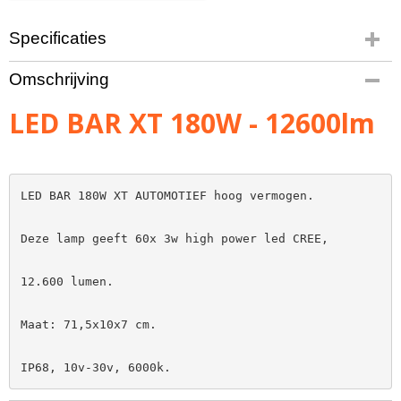
Specificaties
Bruto gewicht
Omschrijving
3,00 Kg
LED BAR XT 180W - 12600lm
LED BAR 180W XT AUTOMOTIEF hoog vermogen.

Deze lamp geeft 60x 3w high power led CREE,

12.600 lumen.

Maat: 71,5x10x7 cm.

IP68, 10v-30v, 6000k.