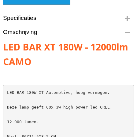
Specificaties
Bruto gewicht
Omschrijving
3,00 Kg
LED BAR XT 180W - 12000lm
CAMO
LED BAR 180W XT Automotive, hoog vermogen.

Deze lamp geeft 60x 3w high power led CREE,

12.000 lumen.

Maat: 86X11,5X8,5 CM.
