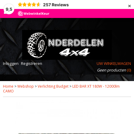
×
257
Reviews
9,5
Inloggen
Registreren
UW WINKELWAGEN
Geen producten
(0)
Home
>
Webshop
>
Verlichting Budget
>
LED BAR XT 180W - 12000lm
CAMO