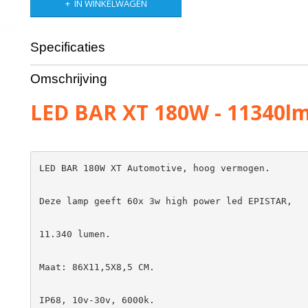
IN WINKELWAGEN
Specificaties
Bruto gewicht
3,00 Kg
Omschrijving
LED BAR XT 180W - 11340l
LED BAR 180W XT Automotive, hoog vermogen.

Deze lamp geeft 60x 3w high power led EPISTAR,

11.340 lumen.

Maat: 86X11,5X8,5 CM.

IP68, 10v-30v, 6000k.