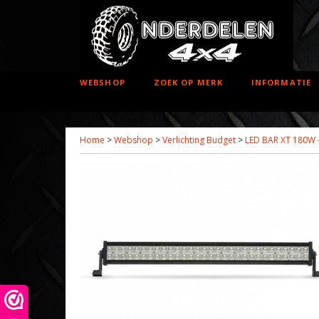
WEBSHOP
ZOEK OP MERK
INFORMATIE
Home
>
Webshop
>
Verlichting Budget
>
LED BAR XT 180W 