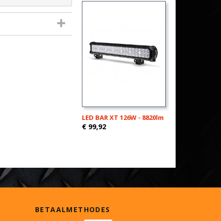
LED BAR XT 126W - 8820lm
€ 99,92
BETAALMETHODES