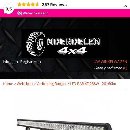
×
257
Reviews
9,5
Inloggen
Registreren
UW WINKELWAGEN
Geen producten
(0)
Home
>
Webshop
>
Verlichting Budget
>
LED BAR XT 288W - 20160lm