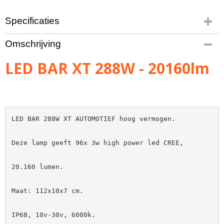
Specificaties
Bruto gewicht
Omschrijving
3,00 Kg
LED BAR XT 288W - 20160lm
LED BAR 288W XT AUTOMOTIEF hoog vermogen.

Deze lamp geeft 96x 3w high power led CREE,

Maat: 112x10x7 cm.

IP68, 10v-30v, 6000k.