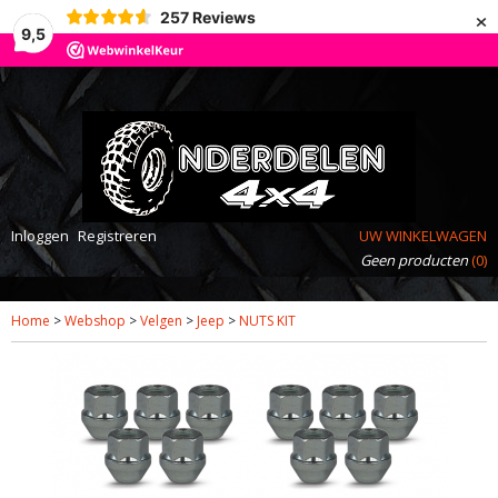
×
257
Reviews
9,5
Inloggen
Registreren
UW WINKELWAGEN
Geen producten
(0)
Home
>
Webshop
>
Velgen
>
Jeep
>
NUTS KIT