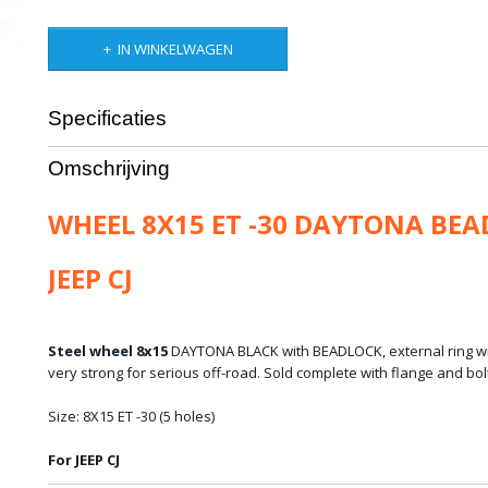
IN WINKELWAGEN
Specificaties
Bruto gewicht
11,00 Kg
Omschrijving
WHEEL 8X15 ET -30 DAYTONA BEA
JEEP CJ
Steel wheel 8x15
DAYTONA BLACK with BEADLOCK, external ring with
very strong for serious off-road. Sold complete with flange and bol
Size: 8X15 ET -30 (5 holes)
For JEEP CJ