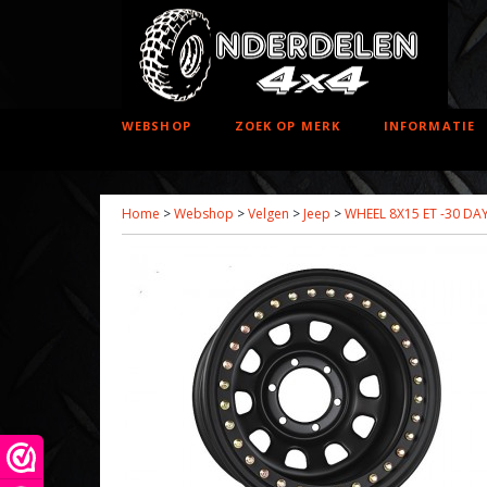
WEBSHOP
ZOEK OP MERK
INFORMATIE
Home
>
Webshop
>
Velgen
>
Jeep
>
WHEEL 8X15 ET -30 DA