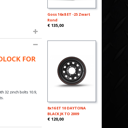
Goss 16x8 ET -25 Zwart
Rond
€ 135,00
DLOCK FOR
 32 zinch bolts 10.9,
ts.
8x16 ET 10 DAYTONA
BLACK JK TO 2009
€ 120,00