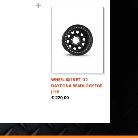
WHEEL 8X15 ET -30
DAYTONA BEADLOCK FOR
JEEP
€ 220,00