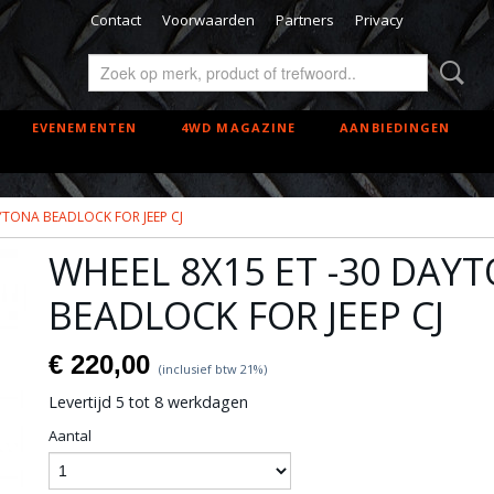
Contact
Voorwaarden
Partners
Privacy
EVENEMENTEN
4WD MAGAZINE
AANBIEDINGEN
YTONA BEADLOCK FOR JEEP CJ
WHEEL 8X15 ET -30 DAY
BEADLOCK FOR JEEP CJ
€ 220,00
(inclusief btw 21%)
Levertijd 5 tot 8 werkdagen
Aantal