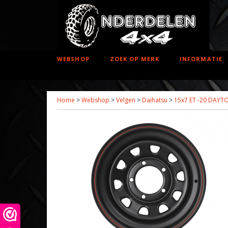
WEBSHOP
ZOEK OP MERK
INFORMATIE
Home
>
Webshop
>
Velgen
>
Daihatsu
>
15x7 ET -20 DAY