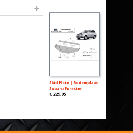
Skid Plate | Bodemplaat
Subaru Forester
€ 229,95