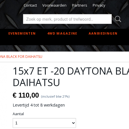
Contact
Voorwaarden
Partners
Privacy
EVENEMENTEN
4WD MAGAZINE
AANBIEDINGEN
TONA BLACK FOR DAIHATSU
15x7 ET -20 DAYTONA BL
DAIHATSU
€ 110,00
(inclusief btw 21%)
Levertijd 4 tot 8 werkdagen
Aantal