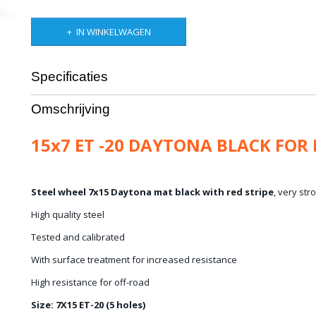
IN WINKELWAGEN
Specificaties
Bruto gewicht
10,00 Kg
Omschrijving
15x7 ET -20 DAYTONA BLACK FOR
Steel wheel 7x15 Daytona mat black with red stripe
, very str
High quality steel
Tested and calibrated
With surface treatment for increased resistance
High resistance for off-road
Size: 7X15 ET-20 (5 holes)