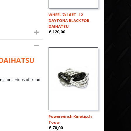
WHEEL 7x16 ET -12
DAYTONA BLACK FOR
DAIHATSU
€ 120,00
 DAIHATSU
ong for serious off-road.
Powerwinch Kinetisch
Touw
€ 70,00