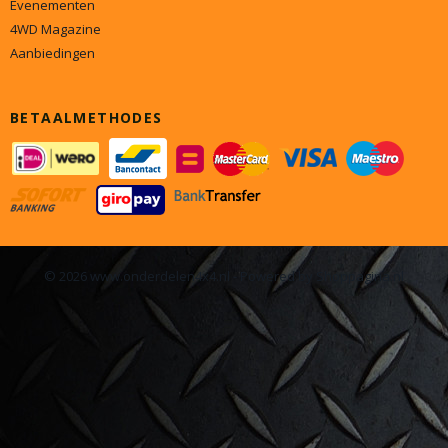
Evenementen
4WD Magazine
Aanbiedingen
BETAALMETHODES
© 2026 www.onderdelen4x4.nl - Powered by Shoppagina.nl