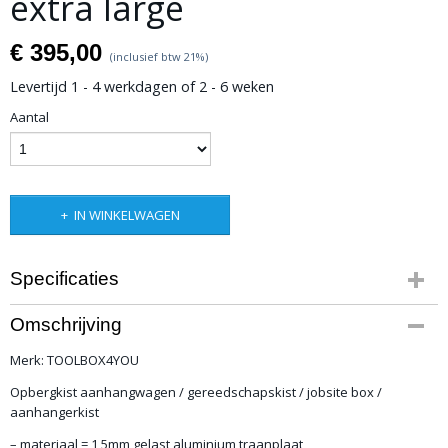
extra large
€ 395,00
(inclusief btw 21%)
Levertijd 1 - 4 werkdagen of 2 - 6 weken
Aantal
IN WINKELWAGEN
Specificaties
Bruto gewicht
Omschrijving
8,00 Kg
Merk: TOOLBOX4YOU
Opbergkist aanhangwagen / gereedschapskist / jobsite box /
aanhangerkist
– materiaal = 1,5mm gelast aluminium traanplaat