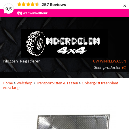
×
257
Reviews
9,5
Inloggen
Registreren
UW WINKELWAGEN
Geen producten
(0)
Home
>
Webshop
>
Transportkisten & Tassen
>
Opbergkist traanplaat
extra large